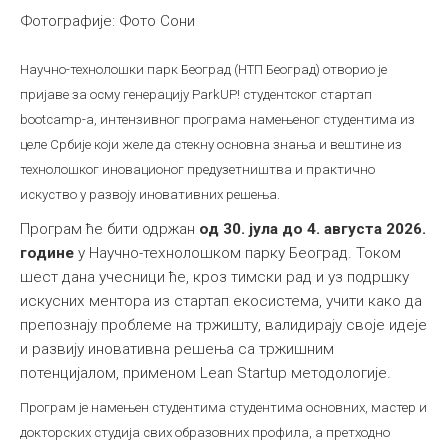
Фотографије: Фото Сони
Научно-технолошки парк Београд (НТП Београд) отворио је
пријаве за осму генерацију ParkUP! студентског стартап
bootcamp-a, интензивног програма намењеног студентима из
целе Србије који желе да стекну основна знања и вештине из
технолошког иновационог предузетништва и практично
искуство у развоју иновативних решења.
Програм ће бити одржан
од 30. јула до 4. августа 2026.
године
у Научно-технолошком парку Београд. Током
шест дана учесници ће, кроз тимски рад и уз подршку
искусних ментора из стартап екосистема, учити како да
препознају проблеме на тржишту, валидирају своје идеје
и развију иновативна решења са тржишним
потенцијалом, применом Lean Startup методологије.
Програм је намењен студентима студентима основних, мастер и
докторских студија свих образовних профила, а претходно