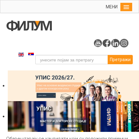
МЕНИ
Почетна
Упис
ФИЛУМ
Студије
Претражи
Наука
Уметност
Издаваштво
Библиотека
Студенти
Међународна
Обавештавају се кандидати који су положили пријемни