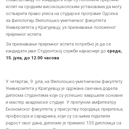
испит на сродним високошколским установама да могу
остварити право уписа на студијске програме Одсека
за филологију Филолошко-уметничког факултета
Универзитета у Крагујевцу, уз признавање положеног
пријемног испита.
За признавање пријемног испита потребно је да се
кандидати јаве Студентској служби најкасније до
среде,
15. јула, до 12.00 часова
.
У четвртак, 9. јула, на Филолошко-уметничком факултету
Универзитета у Крагујевцу је одржана свечана додела
диплома студентима који су успешно завршили основне
и мастер академске студије. У препуном амфитеатру
Економског факултета, у присуству породица, пријатеља,
професора и сарадника, који су са њима поделили
радост овог дана, дипломе је примило 103 дипломца са