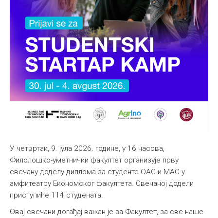
У четвртак, 9. јула 2026. године, у 16 часова,
Филолошко-уметнички факултет организује прву
свечану доделу диплома за студенте ОАС и МАС у
амфитеатру Економског факултета. Свечаној додели
приступиће 114 студената.
Овај свечани догађај важан је за Факултет, за све наше