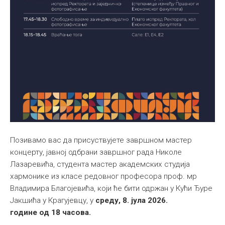
Позивамо вас да присуствујете завршном мастер
концерту, јавној одбрани завршног рада Николе
Лазаревића, студента мастер академских студија
хармонике из класе редовног професора проф. мр
Владимира Благојевића, који ће бити одржан у Кући Ђуре
Јакшића у Крагујевцу, у
среду, 8. јула 2026.
године од 18 часова.