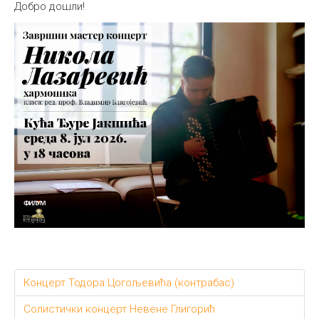
Добро дошли!
Концерт Тодора Цогољевића (контрабас)
Солистички концерт Невене Глигорић