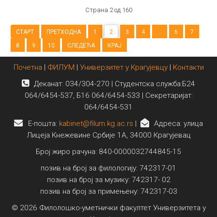
Страна 2 од 160
СТАРТ
ПРЕТХОДНА
1
2
3
4
...
6
7
8
9
10
СЛЕДЕЋА
КРАЈ
Почетна
|
ФИЛУМ
|
Универзитет у Крагујевцу
|
Контакти
Деканат: 034/304-270 | Студентска служба:Б24
064/6454-537, Б16 064/6454-533 | Секретаријат:
064/6454-531
E-пошта:
kabinet@filum.kg.ac.rs
|
Адреса: улица
Лицеја Кнежевине Србије 1А, 34000 Крагујевац
Број жиро рачуна: 840-0000032744845-15
позив на број за филологију: 742317-01
позив на број за музику: 742317- 02
позив на број за примењену: 742317-03
© 2026 Филолошко-уметнички факултет Универзитета у