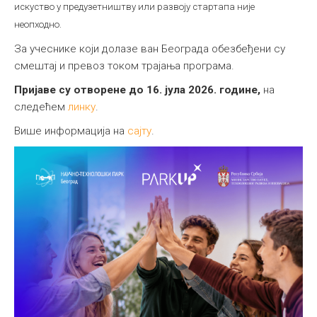
искуство у предузетништву или развоју стартапа није
неопходно.
За учеснике који долазе ван Београда обезбеђени су
смештај и превоз током трајања програма.
Пријаве су отворене до 16. јула 2026. године,
на
следећем
линку
.
Више информација на
сајту
.