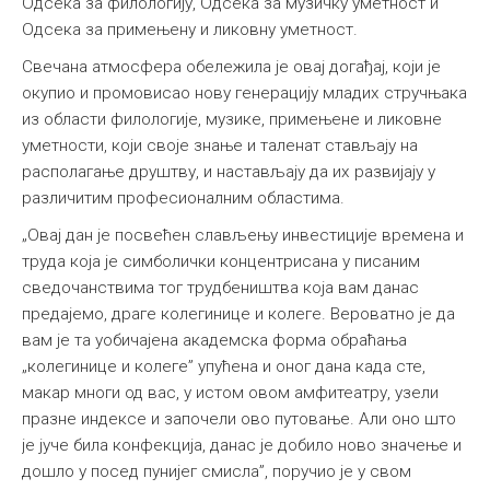
Одсека за филологију, Одсека за музичку уметност и
Одсека за примењену и ликовну уметност.
Свечана атмосфера обележила је овај догађај, који је
окупио и промовисао нову генерацију младих стручњака
из области филологије, музике, примењене и ликовне
уметности, који своје знање и таленат стављају на
располагање друштву, и настављају да их развијају у
различитим професионалним областима.
„Овај дан је посвећен слављењу инвестиције времена и
труда која је симболички концентрисана у писаним
сведочанствима тог трудбеништва која вам данас
предајемо, драге колегинице и колеге. Вероватно је да
вам је та уобичајена академска форма обраћања
„колегинице и колеге” упућена и оног дана када сте,
макар многи од вас, у истом овом амфитеатру, узели
празне индексе и започели ово путовање. Али оно што
је јуче била конфекција, данас је добило ново значење и
дошло у посед пунијег смисла”, поручио је у свом