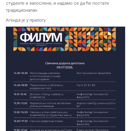
студенте и запослене, и надамо се да ће постати
традиционалан.
Агенда је у прилогу.