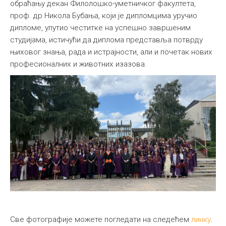
обраћању декан Филолошко-уметничког факултета,
проф. др Никола Бубања, који је дипломцима уручио
дипломе, упутио честитке на успешно завршеним
студијама, истичући да диплома представља потврду
њиховог знања, рада и истрајности, али и почетак нових
професионалних и животних изазова.
Све фотографије можете погледати на следећем
линку
.