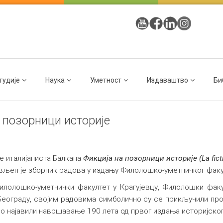
тудије
Наука
Уметност
Издаваштво
Би
 позорници историје
је италијаниста Балкана
Фикција на позорници историје (La fictio
јављен је зборник радова у издању Филолошко-уметничког факу
илолошко-уметнички факултет у Крагујевцу, Филолошки факул
у Београду, својим радовима симболично су се прикључили п
но најавили навршавање 190 лета од првог издања историјск