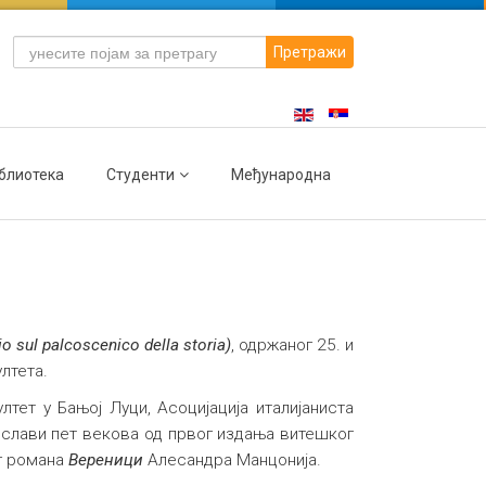
Претражи
блиотека
Студенти
Међународна
 sul palcoscenico della storia)
, одржаног 25. и
лтета.
тет у Бањој Луци, Асоцијација италијаниста
рослави пет векова од првог издања витешког
ог романа
Вереници
Алесандра Манцонија.