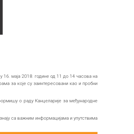
 16. маја 2018. године од 11 до 14 часова на
ама за које су заинтересовани као и пробни
нформишу о раду Канцеларије за међународне
знају са важним информацијама и упутствима