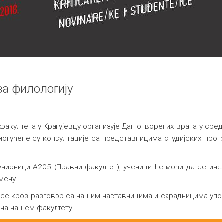
за филологију
култета у Крагујевцу организује Дан отворених врата у среду
огућене су консултације са представницима студијских прогр
 учионици А205 (Правни факултет), ученици ће моћи да се и
мену.
се кроз разговор са нашим наставницима и сарадницима упо
 на нашем факултету.