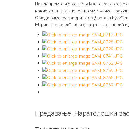
Након промоције која је у Малој сали Коларч
нових издања Филолошко-уметничког факулте
О издањима су говорили др Драгана Вукићеви
Марина Петровић Јилих, Татјана Јовановић и
Предавање „Наратолошки заок
Објављено 23.04.2018. у 8:45