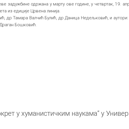
еве задужбине одржана у марту ове године, у четвртак, 19. ап
та из едиције Црвена линија.
ћ, др Тамара Валчић Булић, др Даница Недељковић, и аутори
 Драган Бошковић.
рет у хуманистичким наукама” у Универз