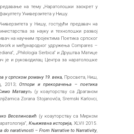
 предавање на тему „Наратолошки заокрет у
акултету Универзитета у Нишу.
иверзитета у Нишу, гостујући предавач на
Министарства за науку и технолошки развој
ивач на научним пројектима Поетика српског
 Network и међународног удружења Compares –
ediana”, „Philologia Serbica” и Друштва Матице
ач је и руководилац Центра за наратолошке
а у српском роману 19. века,
Просвета, Ниш,
д, 2013;
Отпори и прекорачења – поетика
Симо Матаву
љ (у коауторству са Драганом
knjižarnica Zorana Stojanovića, Sremski Karlovci,
нко Веселиновић
(у коауторству са Мирком
наратологија”,
Књижевна историја,
XLVII 2015.
a do narativnosti – From Narrative to Narrativity
,