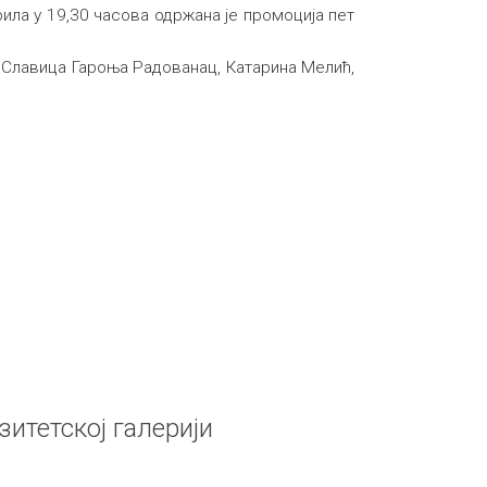
рила у 19,30 часова одржана је промоција пет
: Славица Гароња Радованац, Катарина Мелић,
итетској галерији