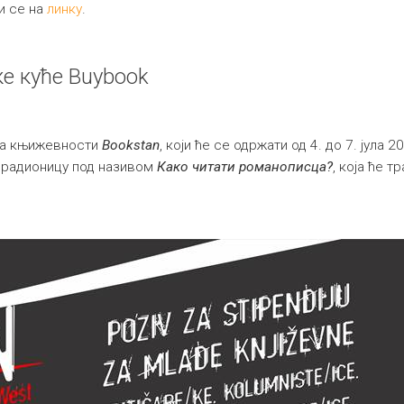
и се на
линку
.
ке куће Buybook
ла књижевности
Bookstan
, који ће се одржати од 4. до 7. јула
у радионицу под називом
Како читати романописца?
, која ће т