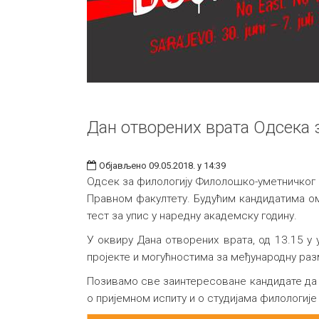
Дан отворених врата Одсека 
Објављено 09.05.2018. у 14:39
Одсек за филологију Филолошко-уметничког фа
Правном факултету. Будућим кандидатима ом
тест за упис у наредну академску годину.
У оквиру Дана отворених врата, од 13.15 у
пројекте и могућностима за међународну раз
Позивамо све заинтересоване кандидате да 
о пријемном испиту и о студијама филологије