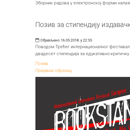
Зборник радова у електронској форми налаз
Позив за стипендију издавач
Објављено 16.05.2018. у 22:55
Поводом Трећег интернационалног фестива
двадесет стипендија за едукативно-критичк
Позив
Пријавни образац