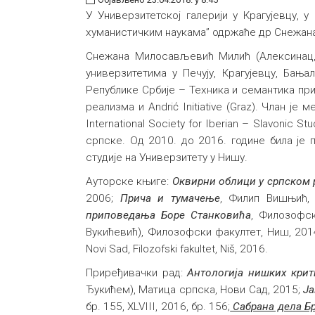
У Универзитетској галерији у Крагујевцу,
хуманистичким наукама” одржаће др Снежан
Снежана Милосављевић Милић (Алексинац, 
универзитетима у Печују, Крагујевцу, Бањ
Републике Србије – Техника и семантика пр
реализма и Andrić Initiative (Graz). Члан 
International Society for Iberian – Slavonic 
српске. Од 2010. до 2016. године била је
студије на Универзитету у Нишу.
Ауторске књиге:
Оквирни облици у српском 
2006;
Прича и тумачење
, Филип Вишњић,
приповедања Боре Станковића
, Филозофс
Вукићевић), Филозофски факултет, Ниш, 201
Novi Sad, Filozofski fakultet, Niš, 2016.
Приређивачки рад:
Антологија нишких крит
Ђукићем), Матица српска, Нови Сад, 2015;
Ј
бр. 155, XLVIII, 2016, бр. 156;
Сабрана дела Б