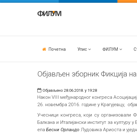
Почетна
Упис
ФИЛУМ
С
Објављен зборник Фикција на
Објављено 28.06.2018. у 19:28
Након VIII међународног конгреса Асоцијаци
26. новембра 2016. године у Крагујевцу, об
Учесници конгреса, који су организовали Ф
Балкана и Италијански институт за културу 
епа
Бесни Орландо
Лудовика Ариоста и ујед