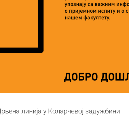
рвена линија у Коларчевој задужбини