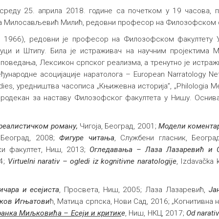
 у среду 25. априла 2018. године са почетком у 19 часова,
а Милосављевић Милић, редовни професор на Филозофском ф
1966), редовни је професор на Филозофском факултету Ун
алуци и Штипу. Била је истраживач на научним пројектима 
иповедања, Лексикон српског реализма, а тренутно је истраж
је међународне асоцијације наратолога – European Narratology
Studies, уредништва часописа „Књижевна историја”, „Philologia M
 продекан за наставу Филозофског факултета у Нишу. Оснив
реалистичком роману,
Чигоја, Београд, 2001;
Модели коментар
 Београд, 2008;
Фигуре читања
, Службени гласник, Београ
ки факултет, Ниш, 2013;
Огледавања – Лаза Лазаревић и 
4;
Virtuelni narativ – ogledi iz kognitivne naratologije
, Izdavačka 
ичара и есејиста
, Просвета, Ниш, 2005; Лаза Лазаревић,
Ја
аков Игњатови
ћ, Матица српска, Нови Сад, 2016; „Когнитивна 
ранка Миљковића – Есеји и
критик
е
, Ниш, НКЦ, 2017;
Od narativ