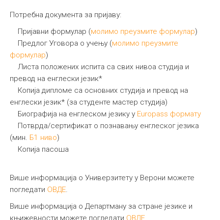
Потребна документа за пријаву:
Пријавни формулар (
молимо преузмите формулар
)
Предлог Уговора о учењу (
молимо преузмите
формулар
)
Листа положених испита са свих нивоа студија и
превод на енглески језик*
Копија дипломе са основних студија и превод на
енглески језик* (за студенте мастер студија)
Биографија на енглеском језику у
Еuropass формату
Потврда/сертификат о познавању енглеског језика
(мин.
Б1 ниво
)
Копија пасоша
Више информација о Универзитету у Верони можете
погледати
ОВДЕ
.
Више информација о Департману за стране језике и
књижевности можете погледати
ОВДЕ
.