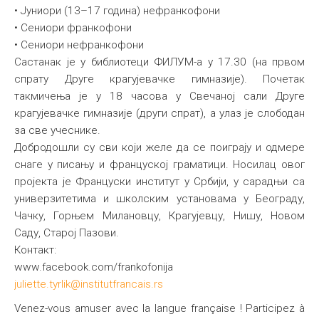
• Јуниори (13–17 година) нефранкофони
• Сениори франкофони
• Сениори нефранкофони
Састанак је у библиотеци ФИЛУМ-а у 17.30 (на првом
спрату Друге крагујевачке гимназије). Почетак
такмичења је у 18 часова у Свечаној сали Друге
крагујевачке гимназије (други спрат), а улаз је слободан
за све учеснике.
Добродошли су сви који желе да се поиграју и одмере
снаге у писању и француској граматици. Носилац овог
пројекта је Француски институт у Србији, у сарадњи са
универзитетима и школским установама у Београду,
Чачку, Горњем Милановцу, Крагујевцу, Нишу, Новом
Саду, Старој Пазови.
Контакт:
www.facebook.com/frankofonija
juliette.tyrlik@institutfrancais.rs
Venez-vous amuser avec la langue française ! Participez à