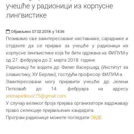
учешће у радионици из корпусне
лингвистикe
Објављено 07.02.2018. у 14:36
Позивамо све заинтересоване наставнике, сараднике и
студенте да се пријаве за учешће у радионици из
корпусне лингвистике која ће бити одржана на ФИЛУМ-у
од 27. фебруара до 2. марта 2018. године.
Радионицу ће водити др Филип Васершајд (Институт за
славистику, ХУ Берлин), гостујући професор ФИЛУМ-а.
Заинтересовани могу пријавити учешће др Јелени
Петковић до 14. фебруара на адресу
jelenapetkovic75@gmail.com
.
У случају великог броја пријава организатори задржавају
право селекције пријављених кандидата.
Програм радионице можете погледати
ОВДЕ
.