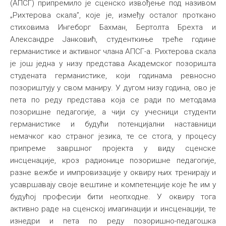
(АПСГ) припремило је сценско извођење под називом
„Рихтерова скала”, које је, између осталог проткано
стиховима Ингеборг Бахман, Бертолта Брехта и
Александре Јанковић, студенткиње треће године
германистике и активног члана АПСГ-а. Рихтерова скала
је још једна у низу представа Академског позоришта
студената германистике, који годинама ревносно
позориштују у свом маниру. У дугом низу година, ово је
пета по реду представа која се ради по методама
позоришне педагогије, а чији су учесници студенти
германистике и будући потенцијални наставници
немачког као страног језика, те се стога, у процесу
припреме завршног пројекта у виду сценске
инсценације, кроз радионице позоришне педагогије,
разне вежбе и импровизације у оквиру њих тренирају и
усавршавају своје вештине и компетенције које ће им у
будућој професији бити неопходне. У оквиру тога
активно раде на сценској имагинацији и инсценацији, те
изнедри и пета по реду позоришно-педагошка