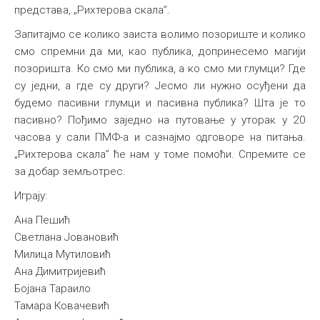
представа, „Рихтерова скала”.
Запитајмо се колико заиста волимо позориште и колико
смо спремни да ми, као публика, допринесемо магији
позоришта. Ко смо ми публика, а ко смо ми глумци? Где
су једни, а где су други? Јесмо ли нужно осуђени да
будемо пасивни глумци и пасивна публика? Шта је то
пасивно? Пођимо заједно на путовање у уторак у 20
часова у сали ПМФ-а и сазнајмо одговоре на питања.
„Рихтерова скала” ће нам у томе помоћи. Спремите се
за добар земљотрес.
Играју:
Ана Пешић
Светлана Јовановић
Милица Мутиловић
Ана Димитријевић
Бојана Тараило
Тамара Ковачевић