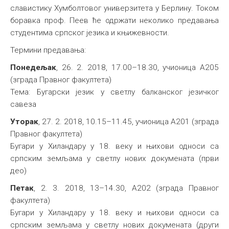
славистику Хумболтовог универзитета у Берлину. Током
боравка проф. Пеев ће одржати неколико предавања
студентима српског језика и књижевности.
Термини предавања:
Понедељак
, 26. 2. 2018, 17.00–18.30, учионица А205
(зграда Правног факултета)
Тема: Бугарски језик у светлу балканског језичког
савеза
Уторак
, 27. 2. 2018, 10.15–11.45, учионица А201 (зграда
Правног факултета)
Бугари у Хиландару у 18. веку и њихови односи са
српским земљама у светлу нових докумената (први
део)
Петак
, 2. 3. 2018, 13–14.30, А202 (зграда Правног
факултета)
Бугари у Хиландару у 18. веку и њихови односи са
српским земљама у светлу нових докумената (други