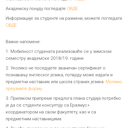
Академску понуду погледајте
ОВДЕ
.
Информације за студенте на размени, можете погледати
ОВДЕ.
Важне напомене:
1. Мобилност студената реализоваће се у зимском
семестру академске 2018/19. године.
2. Уколико не поседујете званичан сертификат о
познавању енглеског језика, потврду може издати и
предметни наставник или школа страних језика.
Молимо
преузмите форму.
3. Приликом припреме предлога плана студија потребно
је да се студенти консултују са Еразмус+
координатором на свом факултету, као и са
предметним наставницима.