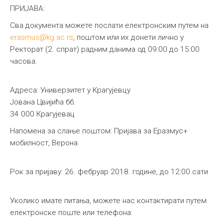
ПРИЈАВА:
Сва документа можете послати електронским путем на
erasmus@kg.ac.rs
, поштом или их донети лично у
Ректорат (2. спрат) радним данима од 09:00 до 15:00
часова.
Адреса: Универзитет у Крагујевцу
Јована Цвијића бб.
34 000 Крагујевац
Напомена за слање поштом: Пријава за Еразмус+
мобилност, Верона
Рок за пријаву: 26. фебруар 2018. године, до 12:00 сати
Уколико имате питања, можете нас контактирати путем
електронске поште или телефона: