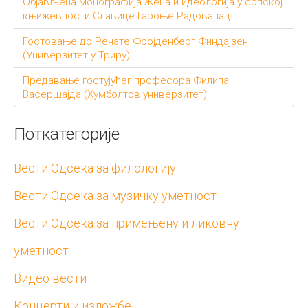
Објављена монографија Жена и идеологија у српској
књижевности Славице Гароње Радованац
Гостовање др Ренатe Фројденберг Финдајзен
(Универзитет у Триру)
Предавање гостујућег професора Филипа
Васершајда (Хумболтов универзитет)
Поткатегорије
Вести Одсека за филологију
Вести Одсека за музичку уметност
Вести Одсека за примењену и ликовну
уметност
Видео вести
Концерти и изложбе