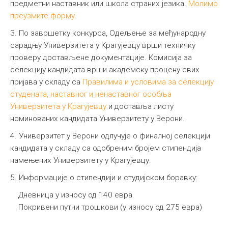
предметни наставник или школа страних језика.
Молимо
преузмите форму.
3. По завршетку конкурса, Одељење за међународну
сарадњу Универзитета у Крагујевцу врши техничку
проверу достављене документације. Комисија за
селекцију кандидата врши академску процену свих
пријава у складу са
Правилима и условима за селекцију
студената, наставног и ненаставног особља
Универзитета у Крагујевцу
и доставља листу
номинованих кандидата Универзитету у Верони.
4. Универзитет у Верони одлучује о финалној селекцији
кандидата у складу са одобреним бројем стипендија
намењених Универзитету у Крагујевцу.
5. Информације о стипендији и студијском боравку:
Дневница у износу од 140 евра
Покривени путни трошкови (у износу од 275 евра)