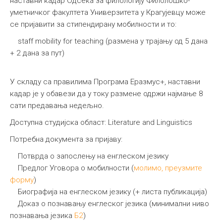
наставни кадар Одсека за филологију Филолошко-
уметничког факултета Универзитета у Крагујевцу може
се пријавити за стипендирану мобилности и то:
staff mobility for teaching (размена у трајању од 5 дана
+ 2 дана за пут)
У складу са правилима Програма Еразмус+, наставни
кадар је у обавези да у току размене одржи најмање 8
сати предавања недељно.
Доступна студијска област: Literature and Linguistics
Потребна документа за пријаву:
Потврда о запослењу на енглеском језику
Предлог Уговора о мобилности (
молимо, преузмите
форму
)
Биографија на енглеском језику (+ листа публикација)
Доказ о познавању енглеског језика (минимални ниво
познавања језика
Б2
)