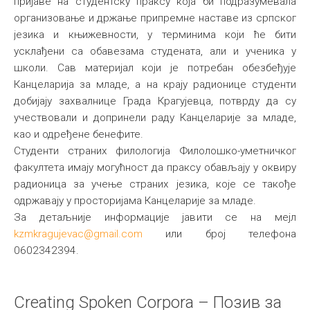
пријаве на студентску праксу која би подразумевала
организовање и држање припремне наставе из српског
језика и књижевности, у терминима који ће бити
усклађени са обавезама студената, али и ученика у
школи. Сав материјал који је потребан обезбеђује
Канцеларија за младе, а на крају радионице студенти
добијају захвалнице Града Крагујевца, потврду да су
учествовали и допринели раду Канцеларије за младе,
као и одређене бенефите.
Студенти страних филологија Филолошко-уметничког
факултета имају могућност да праксу обављају у оквиру
радионица за учење страних језика, које се такође
одржавају у просторијама Канцеларије за младе.
За детаљније информације јавити се на мејл
kzmkragujevac@gmail.com
или број телефона
0602342394.
Creating Spoken Corpora – Позив за