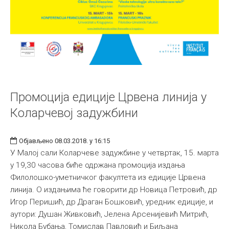
Промоција едиције Црвена линија у
Коларчевој задужбини
Објављено 08.03.2018. у 16:15
У Малој сали Коларчеве задужбине у четвртак, 15. марта
у 19,30 часова биће одржана промоција издања
Филолошко-уметничког факултета из едиције Црвена
линија. О издањима ће говорити др Новица Петровић, др
Игор Перишић, др Драган Бошковић, уредник едиције, и
аутори: Душан Живковић, Јелена Арсенијевић Митрић,
Никола Бубања, Томислав Павловић и Биљана