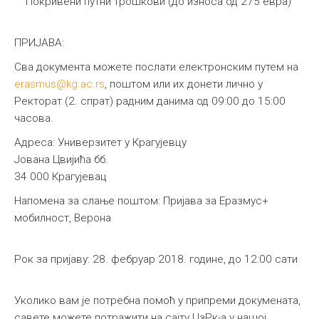
Покривени путни трошкови (до износа од 275 евра)
ПРИЈАВА:
Сва документа можете послати електронским путем на
erasmus@kg.ac.rs
, поштом или их донети лично у
Ректорат (2. спрат) радним данима од 09:00 до 15:00
часова.
Адреса: Универзитет у Крагујевцу
Јована Цвијића бб.
34 000 Крагујевац
Напомена за слање поштом: Пријава за Еразмус+
мобилност, Верона
Рок за пријаву: 28. фебруар 2018. године, до 12:00 сати
Уколико вам је потребна помоћ у припреми докумената,
савете можете потражити на сајту ЦзРк-а у нашој