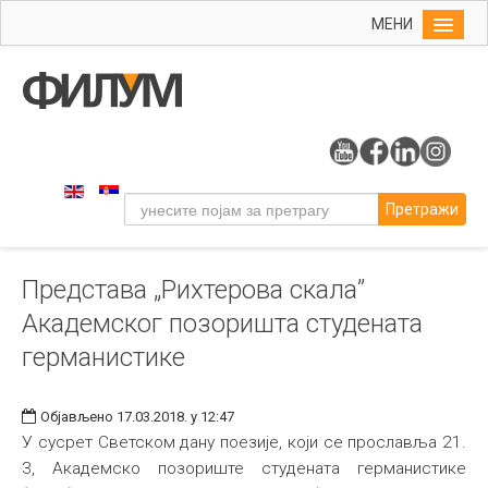
МЕНИ
Почетна
Упис
ФИЛУМ
Студије
Претражи
Наука
Уметност
Представа „Рихтерова скала”
Издаваштво
Академског позоришта студената
Библиотека
германистике
Студенти
Међународна
Објављено 17.03.2018. у 12:47
У сусрет Светском дану поезије, који се прославља 21.
3, Академско позориште студената германистике