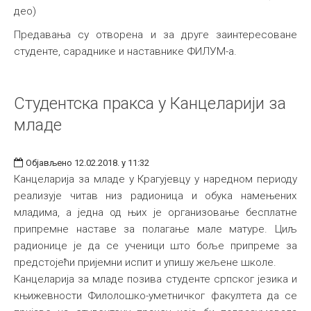
део)
Предавања су отворена и за друге заинтересоване
студенте, сараднике и наставнике ФИЛУМ-а.
Студентска пракса у Канцеларији за
младе
Објављено 12.02.2018. у 11:32
Канцеларија за младе у Крагујевцу у наредном периоду
реализује читав низ радионица и обука намењених
младима, а једна од њих је организовање бесплатне
припремне наставе за полагање мале матуре. Циљ
радионице је да се ученици што боље припреме за
предстојећи пријемни испит и упишу жељене школе.
Канцеларија за младе позива студенте српског језика и
књижевности Филолошко-уметничког факултета да се