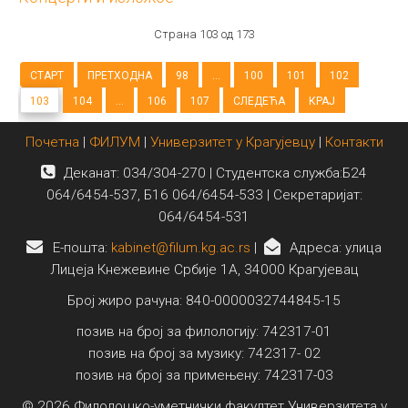
Страна 103 од 173
СТАРТ
ПРЕТХОДНА
98
...
100
101
102
103
104
...
106
107
СЛЕДЕЋА
КРАЈ
Почетна
|
ФИЛУМ
|
Универзитет у Крагујевцу
|
Контакти
Деканат: 034/304-270 | Студентска служба:Б24
064/6454-537, Б16 064/6454-533 | Секретаријат:
064/6454-531
E-пошта:
kabinet@filum.kg.ac.rs
|
Адреса: улица
Лицеја Кнежевине Србије 1А, 34000 Крагујевац
Број жиро рачуна: 840-0000032744845-15
позив на број за филологију: 742317-01
позив на број за музику: 742317- 02
позив на број за примењену: 742317-03
© 2026 Филолошко-уметнички факултет Универзитета у