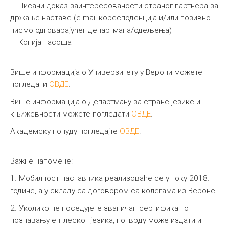
Писaни доказ заинтересованости страног партнера за
држање наставе (e-mail коресподенција и/или позивно
писмо одговарајућег департмана/одељења)
Копија пасоша
Више информација о Универзитету у Верони можете
погледати
ОВДЕ
.
Више информација о Департману за стране језике и
књижевности можете погледати
ОВДЕ
.
Академску понуду погледајте
ОВДЕ
.
Важне напомене:
1. Мобилност наставника реализоваће се у току 2018.
године, а у складу са договором са колегама из Вероне.
2. Уколико не поседујете званичан сертификат о
познавању енглеског језика, потврду може издати и