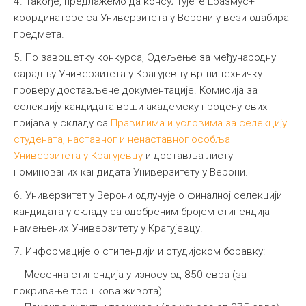
4. Такође, предлажемо да консултујете Еразмус+
координаторе са Универзитета у Верони у вези одабира
предмета.
5. По завршетку конкурса, Одељење за међународну
сарадњу Универзитета у Крагујевцу врши техничку
проверу достављене документације. Комисија за
селекцију кандидата врши академску процену свих
пријава у складу са
Правилима и условима за селекцију
студената, наставног и ненаставног особља
Универзитета у Крагујевцу
и доставља листу
номинованих кандидата Универзитету у Верони.
6. Универзитет у Верони одлучује о финалној селекцији
кандидата у складу са одобреним бројем стипендија
намењених Универзитету у Крагујевцу.
7. Информације о стипендији и студијском боравку:
Месечна стипендија у износу од 850 евра (за
покривање трошкова живота)