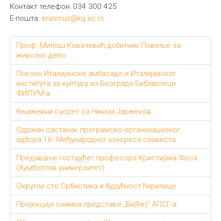
Контакт телефон: 034 300 425
Е-пошта:
erasmus@kg.ac.rs
Проф. Милош Ковачевић добитник Повеље за
животно дело
Поклон Италијанске амбасаде и Италијанског
института за културу из Београда Библиотеци
ФИЛУМ-а
Књижевни сусрет са Нином Јаржеков
Одржан састанак програмско-организационог
одбора 16. Међународног конгреса слависта
Предавање гостујућег професора Кристијана Фоса
(Хумболтов универзитет)
Округли сто Србистика и будућност ћирилице
Пројекција снимка представе „Би(ће)” АПСГ-а