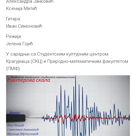
Александра Јанковић
Ксенија Митић
Гитара:
Иван Симоновић
Режија:
Јелена Гојић
У сарадњи са Студентским културним центром
Крагујевца (СКЦ) и Природно-математичким факултетом
(ПМФ).