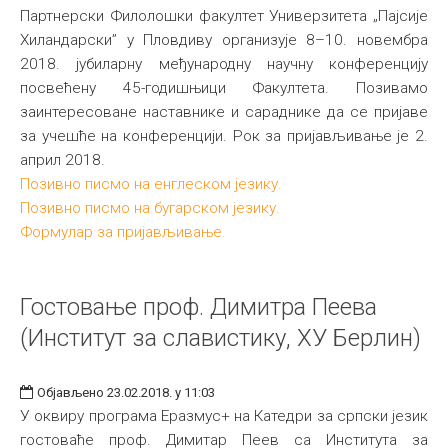
Партнерски Филолошки факултет Универзитета „Пајсије
Хиландарски” у Пловдиву организује 8–10. новембра
2018. јубиларну међународну научну конференцију
посвећену 45-годишњици Факултета. Позивамо
заинтересоване наставнике и сараднике да се пријаве
за учешће на конференцији. Рок за пријављивање је 2.
април 2018.
Позивно писмо на енглеском језику.
Позивно писмо на бугарском језику.
Формулар за пријављивање.
Гостовање проф. Димитра Пеева
(Институт за славистику, ХУ Берлин)
Објављено 23.02.2018. у 11:03
У оквиру програма Еразмус+ на Катедри за српски језик
гостоваће проф. Димитар Пеев са Института за