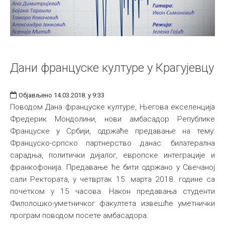
Дани француске културе у Крагујевцу
Објављено 14.03.2018. у 9:33
Поводом Дана француске културе, Његова екселенција
Фредерик Мондолини, нови амбасадор Републике
Француске у Србији, одржаће предавање на тему:
Француско-српско партнерство данас: билатерална
сарадња, политички дијалог, европске интеграције и
франкофонија. Предавање ће бити одржано у Свечаној
сали Ректората, у четвртак 15. марта 2018. године са
почетком у 15 часова. Након предавања студенти
Филолошко-уметничког факултета извешће уметнички
програм поводом посете амбасадора.