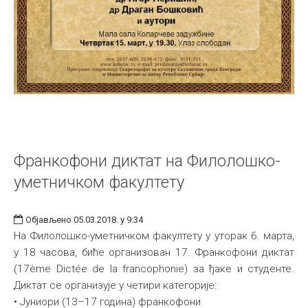
Франкофони диктат на Филолошко-
уметничком факултету
Објављено 05.03.2018. у 9:34
На Филолошко-уметничком факултету у уторак 6. марта,
у 18 часова, биће организован 17. Франкофони диктат
(17ème Dictée de la francophonie) за ђаке и студенте.
Диктат се организује у четири категорије:
• Јуниори (13–17 година) франкофони