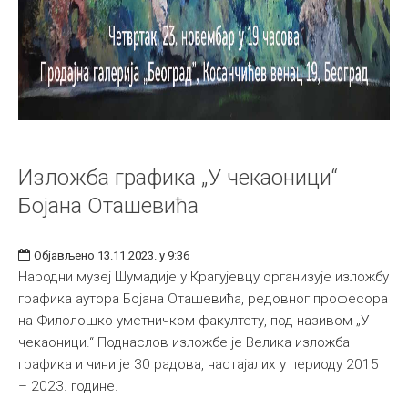
Изложба графика „У чекаоници“
Бојана Оташевића
Објављено 13.11.2023. у 9:36
Народни музеј Шумадије у Крагујевцу организује изложбу
графика аутора Бојана Оташевића, редовног професора
на Филолошко-уметничком факултету, под називом „У
чекаоници.“ Поднаслов изложбе је Велика изложба
графика и чини је 30 радова, настајалих у периоду 2015
– 2023. године.