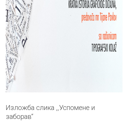
Изложба слика ,,Успомене и
заборав“