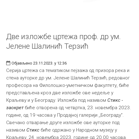
Две изложбе цртежа проф. др ум.
Јелене Шалинић Терзић
Објављено 23.11.2023. у 12:36
Серија цртежа са тематиком пејзажа од призора река и
стена ауторке др ум. Јелене Шалинић Терзић, редовног
професора на Филолошко-уметничком факултету, биће
представљена кроз две изложбе ове недеље у
Краљеву и у Београду. Изложба под називом
Стикс -
заокрет
биће отворена од
четвртка, 23. новембра 2023.
године, од 19 часова у Продајној галерији ,,Београду".
Свечано отварање друге изложбе ове ауторке под
називом
Стикс
биће одржано у Народном музеју у
Краљеву, 24. новембра 2023. године од 20.00 часова.