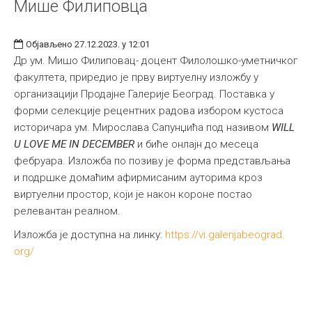
Мише Филиповца
Објављено 27.12.2023. у 12:01
Др ум. Мишо Филиповац- доцент Филолошко-уметничког
факултета, приредио је прву виртуелну изложбу у
организацији Продајне Галерије Београд. Поставка у
форми селекције рецентних радова избором кустоса
историчара ум. Мирослава Сапунџића под називом
WILL
U LOVE ME IN DECEMBER
и биће онлајн до месеца
фебруара. Изложба по позиву је форма представљања
и подршке домаћим афирмисаним ауторима кроз
виртуелни простор, који је након короне постао
релевантан реалном.
Изложба је доступна на линку:
https://vi.galerijabeograd.
org/