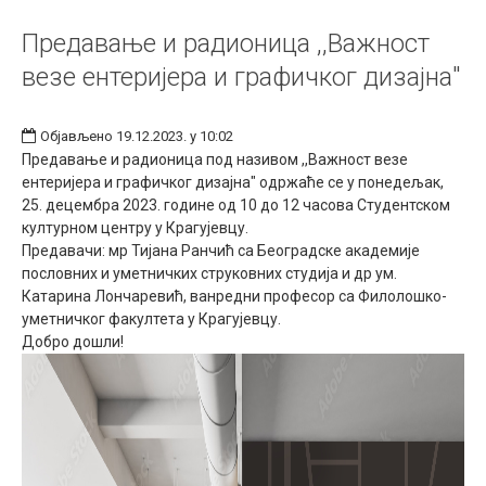
Предавање и радионица ,,Важност
везе ентеријера и графичког дизајна"
Објављено 19.12.2023. у 10:02
Предавање и радионица под називом ,,Важност везе
ентеријера и графичког дизајна" одржаће се у понедељак,
25. децембра 2023. године од 10 до 12 часова Студентском
културном центру у Крагујевцу.
Предавачи: мр Тијана Ранчић са Београдске академије
пословних и уметничких струковних студија и др ум.
Катарина Лончаревић, ванредни професор са Филолошко-
уметничког факултета у Крагујевцу.
Добро дошли!