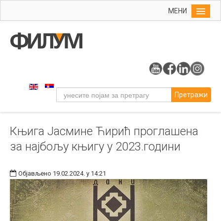
МЕНИ
Почетна
Упис
ФИЛУМ
Студије
Претражи
Наука
Уметност
Књига Јасмине Ћирић проглашена
Издаваштво
за најбољу књигу у 2023.години
Библиотека
Студенти
Објављено 19.02.2024. у 14:21
Међународна