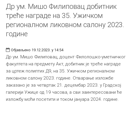
Др ум. Мишо Филиповац добитник
треће награде на 35. Ужичком
регионалном ликовном салону 2023.
године
Објављено 19.12.2023. у 14:54
Др ум. Мишо Филиповац, доцент Филолошко-уметничког
факултета на предмету Акт, добитник је треће награде
за цртеж полиптих Д9, на 35. Ужичком регионалном
ликовном салону 2023. године. Отварање изложбе
заказано је за четвртак 21. децембар 2023. у Градској
галерији Ужице од 19 часова, а сви заинтересовани ће
изложбу моћи посетити и током јануара 2024. године.