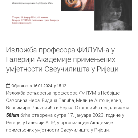
Изложба професора ФИЛУМ-а у
Галерији Академије примењених
умјетности Свеучилишта у Ријеци
Објављено 16.01.2024. у 15:12
Изложба остварења професора ФИЛУМ-а Небојше
Савовића Неса, Видана Папића, Милице Антонијевић,
Владимира Ранковића и Бојана Оташевића под називом
5filum
биће отворена сутра 17. јануара 2023. године у
Ријеци, у Галерији АПР, у организацији Академије
примењених умјетности Свеучилишта у Ријеци.