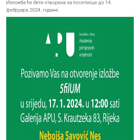
Изложба ће бити отворена за посетиоце до 14.
фебруара 2024. године.