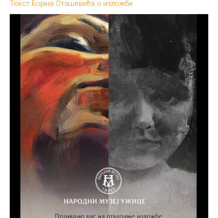
Текст Бојана Оташевића о изложби