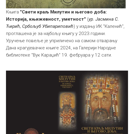
Књига
"Свети краљ Милутин и његово доба:
Историја, књижевност, уметност"
(
ур. Јасмина С.
Ћирић, Србољуб Убипариповић
) у издању ИК "Каленић",
проглашена је за најбољу књигу у 2023.години.
Уручење повеље је уприличено на самом отварању
Дана крагујевачке књиге 2024, на Галерији Народне
библиотеке "Вук Kараџић" 19. фебруара у 12 сати.