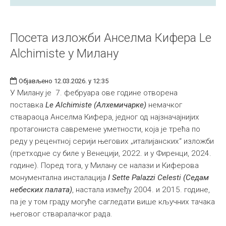
Посета изложби Анселма Кифера Le
Alchimiste у Милану
Објављено 12.03.2026. у 12:35
У Милану је 7. фебруара ове године отворена
поставка
Le Alchimiste (Алхемичарке)
немачког
ствараоца Анселма Кифера, једног од најзначајнијих
протагониста савремене уметности, која је трећа по
реду у рецентној серији његових „италијанских“ изложби
(претходне су биле у Венецији, 2022. и у Фиренци, 2024.
године). Поред тога, у Милану се налази и Киферова
монументална инсталација
I Sette Palazzi Celesti (Седам
небеских палата)
, настала између 2004. и 2015. године,
па је у том граду могуће сагледати више кључних тачака
његовог стваралачког рада.