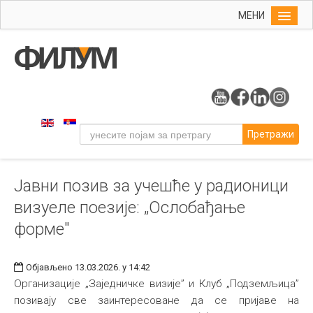
МЕНИ
Почетна
Упис
ФИЛУМ
Студије
Претражи
Наука
Уметност
Јавни позив за учешће у радионици
Издаваштво
визуеле поезије: „Ослобађање
Библиотека
форме"
Студенти
Међународна
Објављено 13.03.2026. у 14:42
Организације „Заједничке визије” и Клуб „Подземљица”
позивају све заинтересоване да се пријаве на