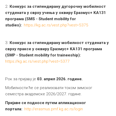
2.
Конкурс за стипендирану дугорочну мобилност
студената у сврху учења у оквиру Еразмус+ KA131
програма (SMS - Student mobility for
studies):
https://kg.ac.rs/vest.php?vest=5375
3.
Конкурс за стипендирану мобилност студената у
сврху праксе у оквиру Еразмус+ KA131 програма
(SMP - Student mobility for traineeship):
https://kg.ac.rs/vest.php?vest=5377
Рок за пријаву је
03. април 2026. године.
Мобилности ће се реализовати током зимског
семестра академске 2026/2027. године.
Пријаве се подносе путем апликационог
портала:
http://erasmus.pmf.kg.ac.rs/login