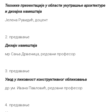
Технике презентације у области унутрашње архитектуре
и дизајна намештаја
Јелена Рувидић, доцент
2. предавање
Дизајн намештаја
мр Сања Дрвеница, редовни професор
3. предавање
Увод у ликовност конструктивног обликовања
др ум. Ивана Павловић, редовни професор
4. предавање