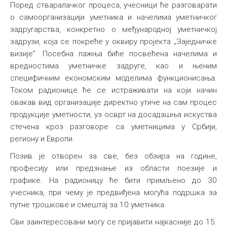
Поред стваралачког процеса, учесници ће разговарати
о самоорганизацији уметника и начелима уметничког
задругарства, конкретно о међународној уметничкој
задрузи, која се покреће у оквиру пројекта „Заједничке
визије”
. Посебна пажња биће посвећена начелима и
вредностима уметничке задруге, као и њеним
специфичним економским моделима функционисања
.
Током радионице ће се истраживати на који начин
овакав вид организације директно утиче на сам процес
продукције уметности, уз осврт на досадашња искуства
стечена кроз разговоре са уметницима у Србији,
региону и Европи
.
Позив је отворен за све, без обзира на године,
професију или предзнање из области поезије и
графике. На радионицу ће бити примљено до 30
учесника, при чему је предвиђена могућа подршка за
путне трошкове и смештај за 10 уметника.
Сви заинтересовани могу се пријавити најкасније до 15.