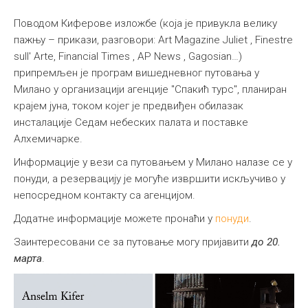
Поводом Киферове изложбе (која је привукла велику
пажњу – прикази, разговори: Art Magazine Juliet , Finestre
sull' Arte, Financial Times , AP News , Gagosian…)
припремљен је програм вишедневног путовања у
Милано у организацији агенције "Спакић турс", планиран
крајем јуна, током којег је предвиђен обилазак
инсталације Седам небеских палата и поставке
Алхемичарке.
Информације у вези са путовањем у Милано налазе се у
понуди, а резервацију је могуће извршити искључиво у
непосредном контакту са агенцијом.
Додатне информације можете пронаћи у
понуди
.
Заинтересовани се за путовање могу пријавити
до 20.
марта
.