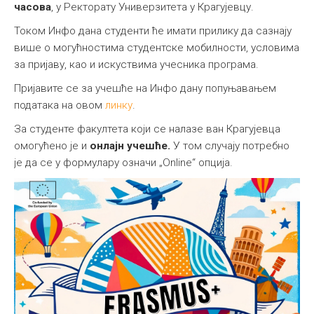
часова
, у Ректорату Универзитета у Крагујевцу.
Током Инфо дана студенти ће имати прилику да сазнају
више о могућностима студентске мобилности, условима
за пријаву, као и искуствима учесника програма.
Пријавите се за учешће на Инфо дану попуњавањем
података на овом
линку
.
За студенте факултета који се налазе ван Крагујевца
омогућено је и
онлајн учешће.
У том случају потребно
је да се у формулару означи „Online“ опција.