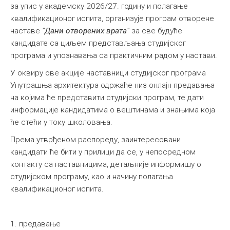
за упис у академску 2026/27. годину и полагање
квалификационог испита, организује програм отворене
наставе
"Дани отворених врата"
за све будуће
кандидате са циљем представљања студијског
програма и упознавања са практичним радом у настави.
У оквиру ове акције наставници студијског програма
Унутрашња архитектура одржаће низ онлајн предавања
на којима ће представити студијски програм, те дати
информације кандидатима о вештинама и знањима која
ће стећи у току школовања.
Према утврђеном распореду, заинтересовани
кандидати ће бити у прилици да се, у непосредном
контакту са наставницима, детаљније информишу о
студијском програму, као и начину полагања
квалификационог испита.
1. предавање