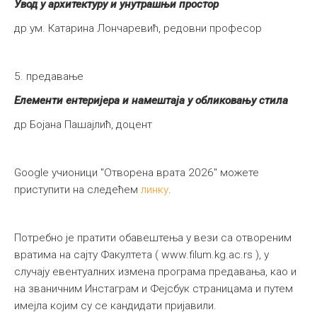
Увод у архитектуру и унутрашњи простор
др ум. Катарина Лончаревић, редовни професор
5. предавање
Елементи ентеријера и намештаја у обликовању стила
др Бојана Пашајлић, доцент
Google учионици "Отворена врата 2026" можете
приступити на следећем
линку
.
Потребно је пратити обавештења у вези са отвореним
вратима на сајту Факултета ( www.filum.kg.ac.rs ), у
случају евентуалних измена програма предавања, као и
на званичним Инстаграм и Фејсбук страницама и путем
имејла којим су се кандидати пријавили.