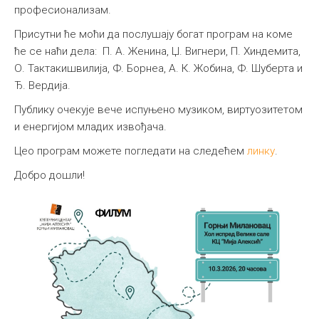
професионализам.
Присутни ће моћи да послушају богат програм на коме
ће се наћи дела: П. А. Женина, Џ. Вигнери, П. Хиндемита,
О. Тактакишвилија, Ф. Борнеа, А. К. Жобина, Ф. Шуберта и
Ђ. Вердија.
Публику очекује вече испуњено музиком, виртуозитетом
и енергијом младих извођача.
Цео програм можете погледати на следећем
линку
.
Добро дошли!