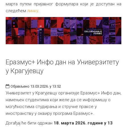
марта путем пријавног формулара који је доступан на
следећем
линку
.
Еразмус+ Инфо дан на Универзитету
у Крагујевцу
Објављено 13.03.2026. у 13:52
Универзитет у Крагујевцу организује Еразмус+ Инфо дан,
намењен студентима који желе да се информишу о
могућностима студирања и стручне праксе у
иностранству у оквиру програма Еразмус+.
Догађај ће бити одржан
18. марта 2026. године у 13