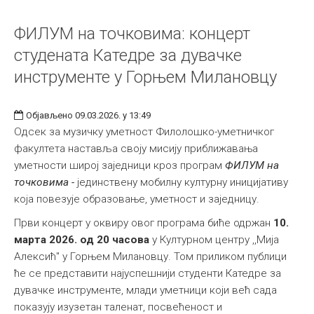
ФИЛУМ на точковима: концерт
студената Катедре за дувачке
инструменте у Горњем Милановцу
Објављено 09.03.2026. у 13:49
Одсек за музичку уметност Филолошко-уметничког
факултета наставља своју мисију приближавања
уметности широј заједници кроз програм
ФИЛУМ на
точковима -
јединствену мобилну културну иницијативу
која повезује образовање, уметност и заједницу.
Први концерт у оквиру овог програма биће одржан
10.
марта 2026. од 20 часова
у Културном центру ,,Мија
Алексић" у Горњем Милановцу. Том приликом публици
ће се представити најуспешнији студенти Катедре за
дувачке инструменте, млади уметници који већ сада
показују изузетан таленат, посвећеност и