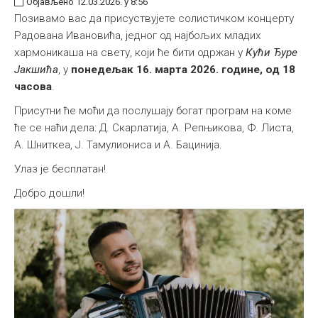
Објављено 12.03.2026. у 8:56
Позивамо вас да присуствујете солистичком концерту
Радована Ивановића, једног од најбољих младих
хармоникаша на свету, који ће бити одржан у
Кући Ђуре
Јакшића
, у
понедељак 16. марта 2026. године, од 18
часова
.
Присутни ће моћи да послушају богат програм на коме
ће се наћи дела: Д. Скарлатија, А. Репњикова, Ф. Листа,
А. Шниткеа, Ј. Тамулиониса и А. Бацинија.
Улаз је бесплатан!
Добро дошли!