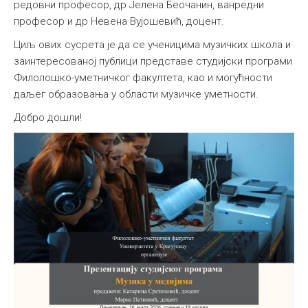
редовни професор, др Јелена Беочанин, ванредни
професор и др Невена Вујошевић, доцент.
Циљ ових сусрета је да се ученицима музичких школа и
заинтересованој публици представе студијски програми
Филолошко-уметничког факултета, као и могућности
даљег образовања у области музичке уметности.
Добро дошли!