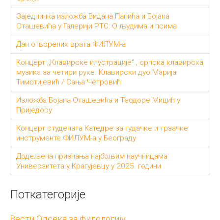
Заједничка изложба Видана Папића и Бојана
Оташевића у Галерији РТС: О људима и псима
Дан отворених врата ФИЛУМ-а
Концерт ,,Клавирске илустрације" , српска клавирска
музика за четири руке. Клавирски дуо Марија
Тимотијевић / Сања Четровић
Изложба Бојана Оташевића и Теодоре Мицић у
Приједору
Концерт студената Катедре за гудачке и трзачке
инструменте ФИЛУМ-а у Београду
Додељена признања најбољим научницама
Универзитета у Крагујевцу у 2025. години
Поткатегорије
Вести Одсека за филологију