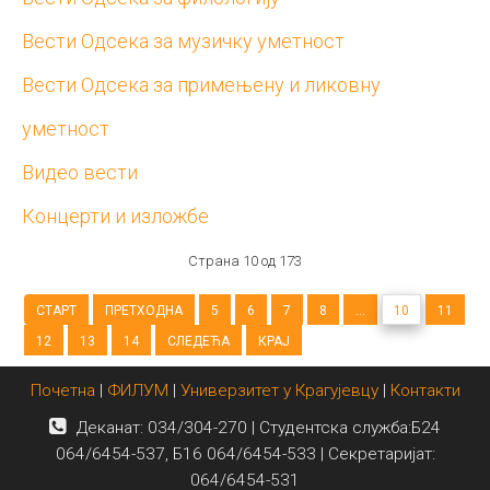
Вести Одсека за музичку уметност
Вести Одсека за примењену и ликовну
уметност
Видео вести
Концерти и изложбе
Страна 10 од 173
СТАРТ
ПРЕТХОДНА
5
6
7
8
...
10
11
12
13
14
СЛЕДЕЋА
КРАЈ
Почетна
|
ФИЛУМ
|
Универзитет у Крагујевцу
|
Контакти
Деканат: 034/304-270 | Студентска служба:Б24
064/6454-537, Б16 064/6454-533 | Секретаријат:
064/6454-531