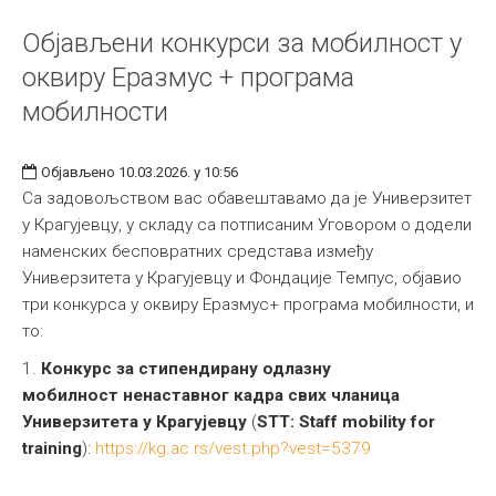
Објављени конкурси за мобилност у
оквиру Еразмус + програма
мобилности
Објављено 10.03.2026. у 10:56
Са задовољством вас обавештавамо да је Универзитет
у Крагујевцу, у складу са потписаним Уговором о додели
наменских бесповратних средстава између
Универзитета у Крагујевцу и Фондације Темпус, објавио
три конкурса у оквиру Еразмус+ програма мобилности, и
то:
1.
Конкурс за стипендирану одлазну
мобилност
не
наставног кадра свих чланица
Универзитета у Крагујевцу
(
ST
Т:
Staff mobility for
training
):
https://kg.ac.rs/vest.php?vest=5379