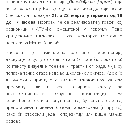
радионицу визуелне поезије
„Ослобађање форме”
, која
ће се одржати у Крагујевцу током викенда који слави
Светски дан поезије -
21. и 22. марта, у термину од 10
до 17 часова
. Програм ће се реализовати у графичкој
радионици ФИЛУМ-а, смештеној у подруму Прве
крагујевачке гимназије, а као менторка гостоваће
песникиња Маша Сеничић.
Радионица је замишљена као спој презентације,
дискусије о културно-политичком (а посебно локалном)
контексту визуелне поезије и практичног рада, чија су
полазна тачка стара издања школских лектира. Идеја је
да учесници приступе књизи као ликовно-текстуалном
предмету, али и као папирном калупу за
неконвенционалне визуелне композиције, уз
коришћење техника попут цепања, бушења, лепљења,
прецртавања, шивења, бојења, колажирања (и других),
како би створили један слојевитији или више мањих
радова.