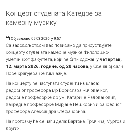
Концерт студената Катедре за
камерну музику
Објављено 09.03.2026. у 9:57
Са задовољством вас позивамо да присуствујете
концерту студената камерне музике Филолошко-
уметничког факултета, који ће бити одржан у
четвртак,
12. марта 2026. године, од 20 часова
, у Свечаној сали
Прве крагујевачке гимназије.
На концерту ће наступати студенти из класа:
редовног професора мр Борислава Чичовачког,
редовне професорке др ум. Катарине Радовановић,
ванредне професорке Мирјане Нешковић и ванредног
професора Александра Стефановића.
На програму ће се наћи дела: Бартока, Трмчића, Муртоа и
других.