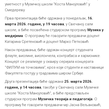
уметност у Музичкој школи "Коста Манојловић" у
Смедереву.
Прва презентација биће одржана у понедељак,
16.
марта 2026. године, у 19 часова
, у Свечаној сали
школе, а биће посвећена студијском програму
Музика у
медијима
. О програму ће говорити предавачи доцент
Катарина Сретеновић и доцент Марко Петковић.
Након предавања, биће одржан концерт студената
флауте, виолине, виолончела, контрабаса и хармонике.
Концерт се реализује у оквиру серијала концерата
"ФИЛУМ на точковима", кроз који студенти и наставници
Факултета гостују у градовима широм Србије.
Друга презентација биће одржана
25. марта 2026.
године, у 14 часова
, такође у Свечаној сали Музичке
школе "Коста Манојловић", а биће представљен
студијски програм
Музичка теорија и педагогија
. О
програму ће говорити предавачи мр Јасна Вељановић,