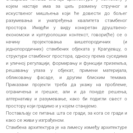
којем настаје има за циљ размену стручног и
искуственог мишљења који ће довести до бољег
разумевања и унапређења квалитета стамбеног
простора. Имајући у виду конкретан друштвено-
економски и културолошки контекст, говори(ће) се о
начину пројектовања вишепородичних (и
једнопородичних) стамбених објеката у Крагујевцу, о
структури стамбеног простора, односу према суседима
и уличној регулацији, формирању и функцији приземља,
решавању улаза у објекат, примени материјала,
обликовању фасаде, и другим блиским темама.
Приказани пројекти треба да укажу на проблеме,
ограничења и грешке, али и да понуде решења,
алтернативу и разумевање, како би подигли свест о
простору који градимо и у којем станујемо.
Постављају се питања: шта се гради, за кога се гради и
како се живи у изграђеном.
Стамбена архитектура је на лимесу између архитектуре