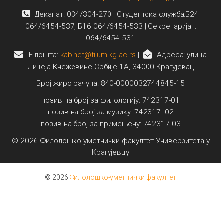
Деканат: 034/304-270 | Студентска служба:Б24
064/6454-537, Б16 064/6454-533 | Секретаријат:
064/6454-531
E-пошта:
kabinet@filum.kg.ac.rs
|
Адреса: улица
Лицеја Кнежевине Србије 1А, 34000 Крагујевац
Број жиро рачуна: 840-0000032744845-15
позив на број за филологију: 742317-01
позив на број за музику: 742317- 02
позив на број за примењену: 742317-03
© 2026 Филолошко-уметнички факултет Универзитета у
Крагујевцу
© 2026
Филолошко-уметнички факултет