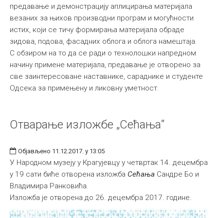
предавање и демонстрацију аплицирања материјала
везаних за њихов производни програм и могућности
истих, који се тичу формирања материјала обраде
зидова, подова, фасадних облога и облога намештаја.
С обзиром на то да се ради о технолошки напредном
начину примене материјала, предавање је отворено за
све заинтересоване наставнике, сараднике и студенте
Одсека за примењену и ликовну уметност.
Отварање изложбе „Сећања”
Објављено 11.12.2017. у 13:05
У Народном музеју у Крагујевцу у четвртак 14. децембра
у 19 сати биће отворена изложба
Сећања
Сандре Бо и
Владимира Ранковића.
Изложба је отворена до 26. децембра 2017. године.