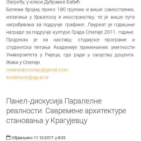
Загребу, у класи Дубравке Бабић.
Бележи бројна, преко 180 групних и више самосталних,
излагања у Хрватској и иностранству, те је више пута
награђивана за подручје графике. Лауреат је годишње
награде за подручје културе Града Опатије 2011. године.
Продекан је за наставу, студијске програме и
студентска питања Академије примењених уметности
Универзитета у Ријеци, где ради у својству доцента.
Живи у Опатији.
melindakostelac@gmail.com
kostelacm@apuri.hr
Панел-дискусија Паралелне
реалности: Савремене архитектуре
становања у Крагујевцу
Објављено 11.10.2017. у 8:33