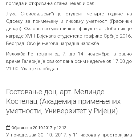
погледа и откривања стања некад и сад.
Лука Стоисављевић је студент четврте године на
Одсеку за примењену и ликовну уметност (Графички
дизајн) Филолошко-уметничког факултета. Добитник је
награде XVIII Бијенала студентске графике Србије 2016,
Београд. Ово је његова наградна изложба.
Изложба ће трајати од 7. до 14. новембра, а радно
време Галерије је сваког дана осим недеље од 17.00 до
21.00. Улаз је слободан.
Гостовање доц. арт. Мелинде
Костелац (Академија примењених
уметности, Универзитет у Ријеци)
Објављено 20.10.2017. у 12:12
У понедељак 30. 10. 2017. у 11 часова у просторијама