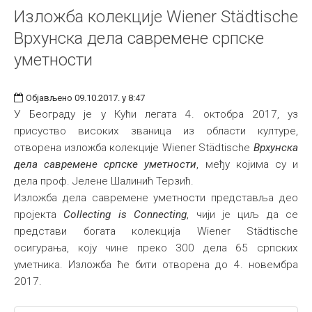
Изложба колекције Wiener Städtische
Врхунска дела савремене српске
уметности
Објављено 09.10.2017. у 8:47
У Београду је у Кући легата 4. октобра 2017, уз
присуство високих званица из области културе,
отворена изложба колекције Wiener Städtische
Врхунска
дела савремене српске уметности
, међу којима су и
дела проф. Јелене Шалинић Терзић.
Изложба дела савремене уметности представља део
пројекта
Collecting is Connecting
, чији је циљ да се
представи богата колекција Wiener Städtische
осигурања, коју чине преко 300 дела 65 српских
уметника. Изложба ће бити отворена до 4. новембра
2017.