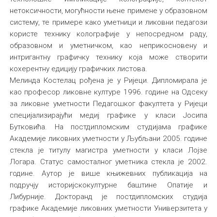
нетоксичности, могућности њене примене у образовном
систему, те примере како уметници и ликовни педагози
користе технику колографије у непосредном раду,
образовном и уметничком, као неприкосновену и
интригантну графичку технику која може створити
кохерентну едицију графичких листова.
Мелинда Костелац рођена је у Ријеци. Дипломирала је
као професор ликовне културе 1996. године на Одсеку
за ликовне уметности Педагошког факултета у Ријеци
специјализирајући медиј графике у класи Јосипа
Бутковића. На постдипломским студијама графике
Академије ликовних уметности у Љубљани 2005. године
стекла је титулу магистра уметности у класи Лојзе
Логара. Статус самосталног уметника стекла је 2002.
године. Аутор је више књижевних публикација на
подручју историјскокултурне баштине Опатије и
Либурније. Докторанд је постдипломских студија
графике Академије ликовних уметности Универзитета у