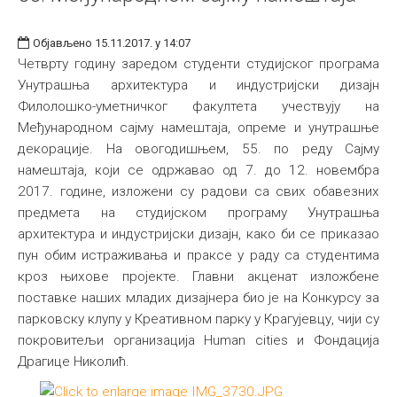
Објављено 15.11.2017. у 14:07
Четврту годину заредом студенти студијског програма
Унутрашња архитектура и индустријски дизајн
Филолошко-уметничког факултета учествују на
Међународном сајму намештаја, опреме и унутрашње
декорације. На овогодишњем, 55. по реду Сајму
намештаја, који се одржавао од 7. до 12. новембра
2017. године, изложени су радови са свих обавезних
предмета на студијском програму Унутрашња
архитектура и индустријски дизајн, како би се приказао
пун обим истраживања и праксе у раду са студентима
кроз њихове пројекте. Главни акценат изложбене
поставке наших младих дизајнера био је на Конкурсу за
парковску клупу у Креативном парку у Крагујевцу, чији су
покровитељи организација Human cities и Фондација
Драгице Николић.