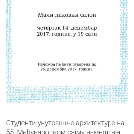
Студенти унутрашње архитектуре на
55. Међународном сајму намештаја