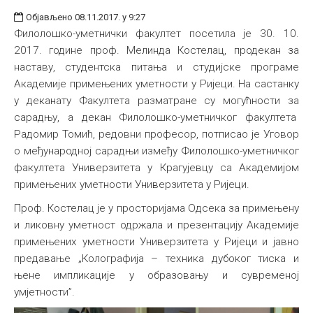
Објављено 08.11.2017. у 9:27
Филолошко-уметнички факултет посетила је 30. 10.
2017. године проф. Мелинда Костелац, продекан за
наставу, студентска питања и студијске програме
Академије примењених уметности у Ријеци. На састанку
у деканату Факултета разматране су могућности за
сарадњу, а декан Филолошко-уметничког факултета
Радомир Томић, редовни професор, потписао је Уговор
о међународној сарадњи између Филолошко-уметничког
факултета Универзитета у Крагујевцу са Академијом
примењених уметности Универзитета у Ријеци.
Проф. Костелац је у просторијама Одсека за примењену
и ликовну уметност одржала и презентацију Академије
примењених уметности Универзитета у Ријеци и јавно
предавање „Колографија – техника дубоког тиска и
њене импликације у образовању и сувременој
умјетности”.