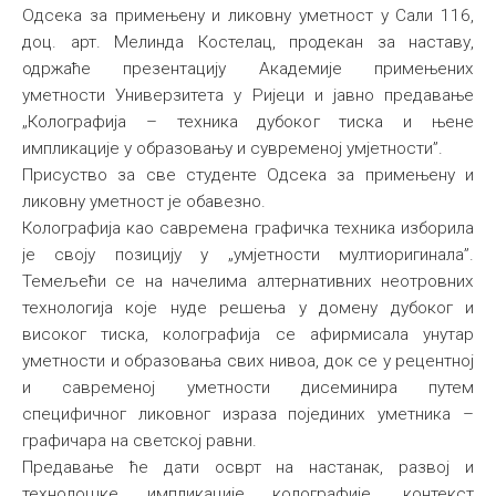
Одсека за примењену и ликовну уметност у Сали 116,
доц. арт. Мелинда Костелац, продекан за наставу,
одржаће презентацију Академије примењених
уметности Универзитета у Ријеци и јавно предавање
„Колографија – техника дубоког тиска и њене
импликације у образовању и сувременој умјетности”.
Присуство за све студенте Одсека за примењену и
ликовну уметност је обавезно.
Колографија као савремена графичка техника изборила
је своју позицију у „умјетности мултиоригинала”.
Темељећи се на начелима алтернативних неотровних
технологија које нуде решења у домену дубоког и
високог тиска, колографија се афирмисала унутар
уметности и образовања свих нивоа, док се у рецентној
и савременој уметности дисеминира путем
специфичног ликовног израза појединих уметника –
графичара на светској равни.
Предавање ће дати осврт на настанак, развој и
технолошке импликације колографије, контекст