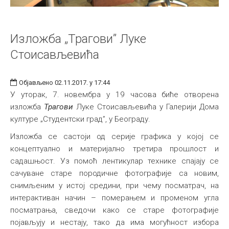
Изложба „Трагови” Луке
Стоисављевића
Објављено 02.11.2017. у 17:44
У уторак, 7. новембра у 19 часова биће отворена
изложба
Трагови
Луке Стоисављевића у Галерији Дома
културе „Студентски град”, у Београду.
Изложба се састоји од серије графика у којој се
концептуално и материјално третира прошлост и
садашњост. Уз помоћ лентикулар технике спајају се
сачуване старе породичне фотографије са новим,
снимљеним у истој средини, при чему посматрач, на
интерактиван начин – померањем и променом угла
посматрања, сведочи како се старе фотографије
појављују и нестају, тако да има могућност избора