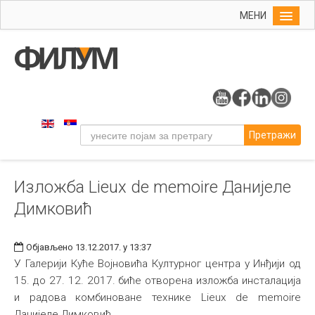
МЕНИ
Почетна
Упис
ФИЛУМ
Студије
Претражи
Наука
Уметност
Изложба Lieux de memoire Данијеле
Издаваштво
Димковић
Библиотека
Студенти
Објављено 13.12.2017. у 13:37
Међународна
У Галерији Куће Војновића Културног центра у Инђији од
15. до 27. 12. 2017. биће отворена изложба инсталација
и радова комбиноване технике Lieux de memoire
Данијеле Димковић.