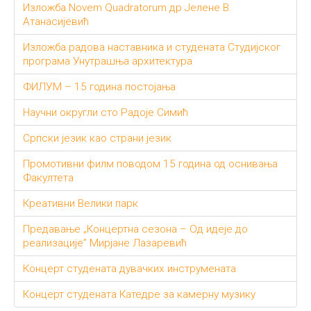
Изложба Novem Quadratorum др Јелене В.
Атанасијевић
Изложба радова наставника и студената Студијског
програма Унутрашња архитектура
ФИЛУМ – 15 година постојања
Научни округли сто Радоје Симић
Српски језик као страни језик
Промотивни филм поводом 15 година од оснивања
Факултета
Креативни Велики парк
Предавање „Концертна сезона – Од идеје до
реализације” Мирјане Лазаревић
Концерт студената дувачких инструмената
Концерт студената Катедре за камерну музику