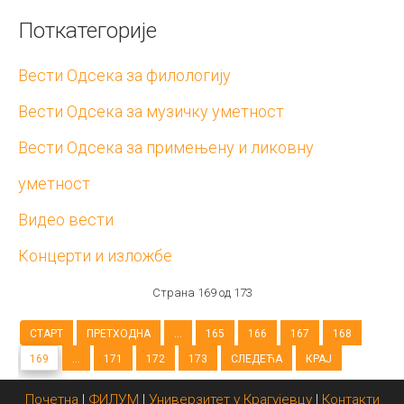
Поткатегорије
Вести Одсека за филологију
Вести Одсека за музичку уметност
Вести Одсека за примењену и ликовну
уметност
Видео вести
Концерти и изложбе
Страна 169 од 173
СТАРТ
ПРЕТХОДНА
...
165
166
167
168
169
...
171
172
173
СЛЕДЕЋА
КРАЈ
Почетна
|
ФИЛУМ
|
Универзитет у Крагујевцу
|
Контакти