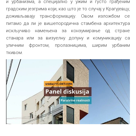
и урбанизма, а специјално у ужим и густо грађеним
градским језгрима који, као што је то случај у Крагујевцу,
доживљавају трансформацију. Овом изложбом се
питамо да ли је вишепородична стамбена архитектура
искључиво намењена за конзумирање од стране
станара или за визуелну допуну и комуникацију са
уличним фронтом, пролазницима, ширим урбаним
ткивом.