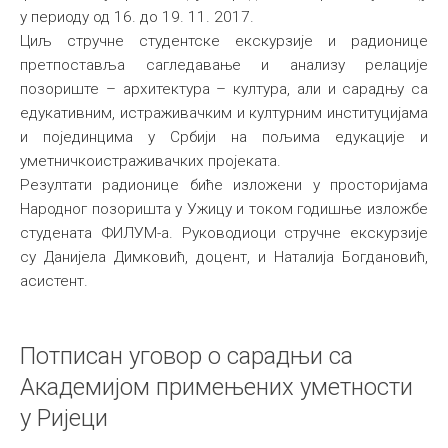
у периоду од 16. до 19. 11. 2017.
Циљ стручне студентске екскурзије и радионице
претпоставља сагледавање и анализу релације
позориште – архитектура – култура, али и сарадњу са
едукативним, истраживачким и културним институцијама
и појединцима у Србији на пољима едукације и
уметничкоистраживачких пројеката.
Резултати радионице биће изложени у просторијама
Народног позоришта у Ужицу и током годишње изложбе
студената ФИЛУМ-а. Руководиоци стручне екскурзије
су Данијела Димковић, доцент, и Наталија Богдановић,
асистент.
Потписан уговор о сарадњи са
Академијом примењених уметности
у Ријеци