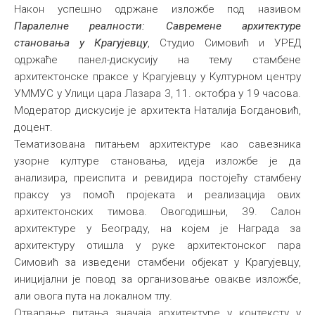
Након успешно одржане изложбе под називом
Паралелне реалности: Савремене архитектуре
становања у Крагујевцу
, Студио Симовић и УРЕД
одржаће панел-дискусију на тему стамбене
архитектонске праксе у Крагујевцу у Културном центру
УММУС у Улици цара Лазара 3, 11. октобра у 19 часова.
Модератор дискусије је архитекта Наталија Богдановић,
доцент.
Тематизована питањем архитектуре као савезника
узорне културе становања, идеја изложбе је да
анализира, преиспита и ревидира постојећу стамбену
праксу уз помоћ пројеката и реализација ових
архитектонских тимова. Овогодишњи, 39. Салон
архитектуре у Београду, на којем је Награда за
архитектуру отишла у руке архитектонског пара
Симовић за изведени стамбени објекат у Крагујевцу,
иницијални је повод за организовање овакве изложбе,
али овога пута на локалном тлу.
Отварање питања значаја архитектуре у контексту у