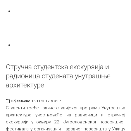
Стручна студентска екскурзија и
радионица студената унутрашње
архитектуре
Објављено 15.11.2017. у 9:17
Студенти треће године студијског програма Унутрашња
архитектура учествоваће на радионици и стручној
екскурзији у оквиру 22. Југословенског позоришног
фестивала у организацији Народног позоришта у Ужицу