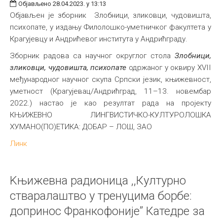
Објављено 28.04.2023. у 13:13
Објављен је зборник Злобници, зликовци, чудовишта,
психопате, у издању Филолошко-уметничког факултета у
Крагујевцу и Андрићевог института у Андрићграду.
Зборник радова са научног округлог стола
Злобници,
зликовци, чудовишта, психопате
одржаног у оквиру XVII
међународног научног скупа Српски језик, књижевност,
уметност (Крагујевац/Андрићград, 11–13. новембар
2022.) настао је као резултат рада на пројекту
КЊИЖЕВНО ЛИНГВИСТИЧКО-КУЛТУРОЛОШКА
ХУМАНО(ПО)ЕТИКА: ДОБАР – ЛОШ, ЗАО
Линк
Kњижевнa радионицa ,,Културно
стваралаштво у тренуцима борбе:
допринос Франкофоније” Катедре за