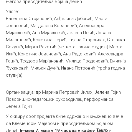
његова преводитељка Бојана Денић.
Улоге:
Валентина Стојановић, Анђелина Дабовић, Марта
Јовановић, Магдалена Ковачевић, Александра
Мијаиловић, Ана Мијаиловић, Јелена Пејић, Јована
Милошевић, Кристина Перић, Тијана Старовлах, Стојанка
Секулић, Марта Ракетић (четврта година студија) Марта
Илић, Кристина Јовановић, Ана Радојковић, Александра
Гоцић, Теодора Марјановић, Милица Продановић, Емилија
Ђукановић, Миљан Дучић, Ивана Петровић (трећа година
студија)
Организација: др Марина Петровић Јилих, Јелена Гојић
Позоришно-педагошки руководилац перформанса:
Јелена Гојић
У оквиру овог пројекта биће одржано и књижевно вече
са Клеменсом Мајером и преводитељком Бојаном
Денић
5. маја
7. маја у 19 часова у кафеу
Танго
у