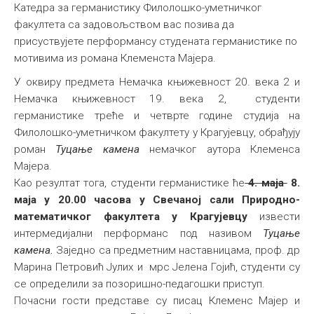
Катедра за германистику Филолошко-уметничког
факултета са задовољством вас позива да
присуствујете перформансу студената германистике по
мотивима из романа Клеменста Мајера.
У оквиру предмета Немачка књижевност 20. века 2 и
Немачка књижевност 19. века 2, студенти
германистике треће и четврте године студија на
Филолошко-уметничком факултету у Крагујевцу, обрађују
роман
Туцање камена
немачког аутора Клеменса
Мајера.
Као резултат тога, студенти германистике ће
4. маја
8.
маја у 20.00 часова у Свечаној сали Природно-
математичког факултета у Крагујевцу
извести
интермедијални перформанс под називом
Туцање
камена.
Заједно са предметним наставницама, проф. др
Марина Петровић Јулих и мрс Јелена Гојић, студенти су
се определили за позоришно-педагошки приступ.
Почасни гости представе су писац Клеменс Мајер и