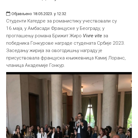
Објављено 18.05.2023. у 12:32
Студенти Катедре за романистику учествовали су
16.маја, у Амбасади Француске у Београду, у
проглашењу романа Брижит Жиро
Vivre vite
за
победника Гонкурове награде студената Србије 2023.
Заседању жирија за овогодишњу награду је
присуствовала француска књижевница Камиј Лоранс,
чланица Академије Гонкур.