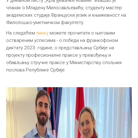
У дневном листу ,,Крагујевачке новине" изашао је
чланак о Младену Милосављевићу, студенту мастер
академских студија Француски језик и књижевност на
Филолошко-уметничком факултету.
На следећем
линку
можете прочитати о његовим
оствареним успесима - о победи на франкофоном
диктату 2023. године, о представљању Србије на
пројекту професионалне праксе у превођењу и
обављању стручне праксе у Министарству спољних
послова Републике Србије.