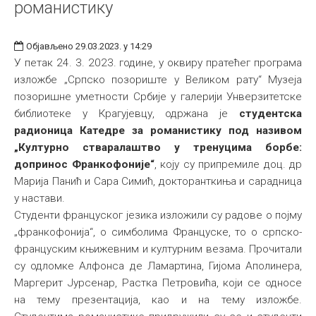
романистику
Објављено 29.03.2023. у 14:29
У петак 24. 3. 2023. године, у оквиру пратећег програма
изложбе „Српско позориште у Великом рату“ Музеја
позоришне уметности Србије у галерији Унверзитетске
библиотеке у Крагујевцу, одржана је
студентска
радионица Катедре за романистику под називом
„Културно стваралаштво у тренуцима борбе:
допринос Франкофоније“
, коју су припремиле доц. др
Марија Панић и Сара Симић, докторанткиња и сарадница
у настави.
Студенти француског језика изложили су радове о појму
„франкофонија“, о симболима Француске, то о српско-
француским књижевним и културним везама. Прочитали
су одломке Алфонса де Ламартина, Гијома Аполинера,
Маргерит Јурсенар, Растка Петровића, који се односе
на тему презентација, као и на тему изложбе.