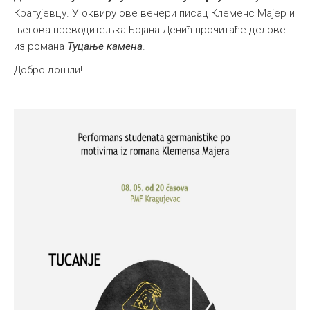
Крагујевцу. У оквиру ове вечери писац Клеменс Мајер и
његова преводитељка Бојана Денић прочитаће делове
из романа
Туцање камена
.
Добро дошли!