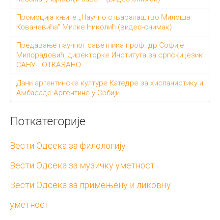
Промоција књиге ,,Научно стваралаштво Милоша
Ковачевића" Милке Николић (видео-снимак)
Предавање научног саветника проф. др Софије
Милорадовић, директорке Института за српски језик
САНУ - ОТКАЗАНО
Дани аргентинске културе Катедре за хиспанистику и
Амбасаде Аргентине у Србији
Поткатегорије
Вести Одсека за филологију
Вести Одсека за музичку уметност
Вести Одсека за примењену и ликовну
уметност