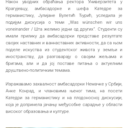
Након уводних обраћања ректора Универзитета у
Крагујевцу, амбасадорке и шефа Катедре за
германистику, Јулијане Вулетић Ђурић, уследила је
подијум дискусија о теми ,,Was wünschen wir uns
voneinander / Шта желимо једни од других“. Студенти су
имали прилику да амбасадорки представе резултате
својих наставних и ваннаставних активности, да са њом
поделе искуства из студентског живота у земљи и
иностранству, да разговарају о својим жељама и
бригама, али и да јој поставе питања о актуелним
друштвено-политичким темама.
Изражавамо захвалност амбасадорки Немачке у Србији,
Анке Конрад, и члановима њеног тима, на посети
Катедри за германистику и на плодоносној дискусији,
која је допринела јачању међусобне сарадње у области
високог образовања и културе.