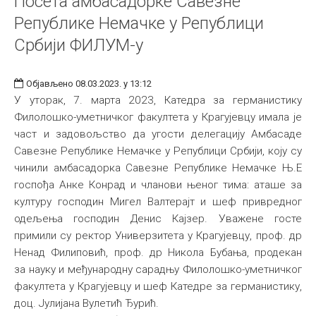
Посета амбасадорке Савезне
Републике Немачке у Републици
Србији ФИЛУМ-у
Објављено 08.03.2023. у 13:12
У уторак, 7. марта 2023, Катедра за германистику
Филолошко-уметничког факултета у Крагујевцу имала је
част и задовољство да угости делегацију Амбасаде
Савезне Републике Немачке у Републици Србији, коју су
чинили амбасадорка Савезне Републике Немачке Њ.Е
госпођа Анке Конрад и чланови њеног тима: аташе за
културу господин Мигел Валтерајт и шеф привредног
одељења господин Денис Кајзер. Уважене госте
примили су ректор Универзитета у Крагујевцу, проф. др
Ненад Филиповић, проф. др Никола Бубања, продекан
за науку и међународну сарадњу Филолошко-уметничког
факултета у Крагујевцу и шеф Катедре за германистику,
доц. Јулијана Вулетић Ђурић.