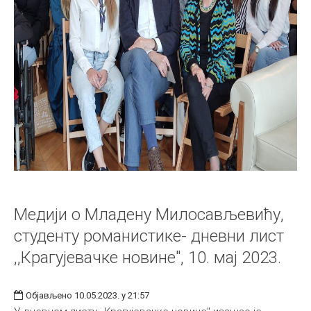
Медији о Младену Милосављевићу,
студенту романистике- дневни лист
,,Крагујевачке новине", 10. мај 2023.
Објављено 10.05.2023. у 21:57