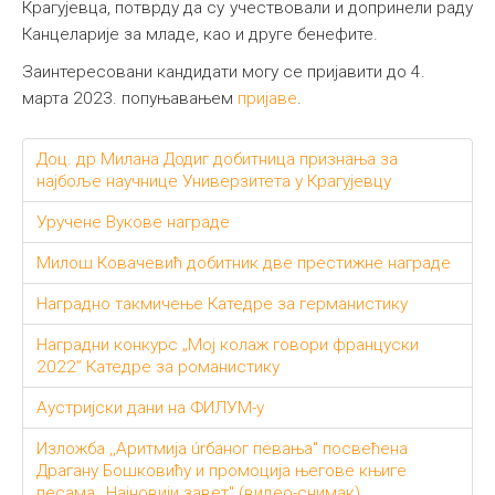
Крагујевца, потврду да су учествовали и допринели раду
Канцеларије за младе, као и друге бенефите.
Заинтересовани кандидати могу се пријавити до 4.
марта 2023. попуњавањем
пријаве
.
Доц. др Милана Додиг добитница признањa за
најбоље научнице Универзитета у Крагујевцу
Уручене Вукове награде
Милош Ковачевић добитник две престижне награде
Наградно такмичењe Катедре за германистику
Наградни конкурс „Mој колаж говори француски
2022” Катедре за романистику
Аустријски дани на ФИЛУМ-у
Изложба ,,Аритмија úrбаног певања" посвећена
Драгану Бошковићу и промоција његове књиге
песама ,,Најновији завет" (видео-снимак)