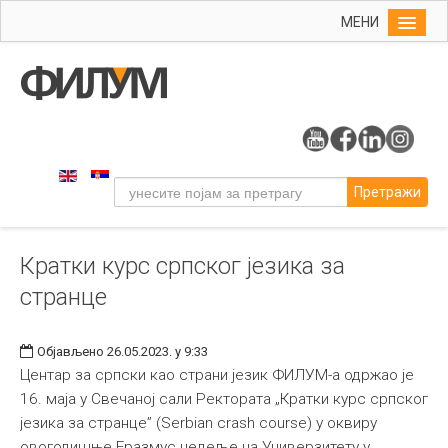
МЕНИ
Почетна
Упис
ФИЛУМ
Студије
Претражи
Наука
Уметност
Кратки курс српског језика за
Издаваштво
странце
Библиотека
Студенти
Објављено 26.05.2023. у 9:33
Међународна
Центар за српски као страни језик ФИЛУМ-а одржао је
16. маја у Свечаној сали Ректората „Кратки курс српског
језика за странце” (Serbian crash course) у оквиру
овогодишње Еразмус недеље на Универзитету у