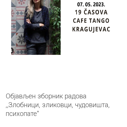
Објављен зборник радова
,,Злобници, зликовци, чудовишта,
психопате"