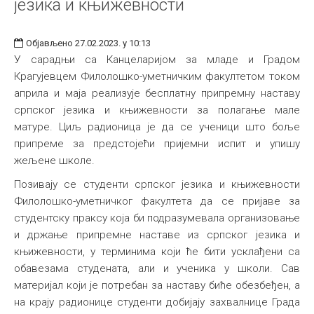
језика и књижевности
Објављено 27.02.2023. у 10:13
У сарадњи са Канцеларијом за младе и Градом
Крагујевцем Филолошко-уметничким факултетом током
априла и маја реализује бесплатну припремну наставу
српског језика и књижевности за полагање мале
матуре. Циљ радионица је да се ученици што боље
припреме за предстојећи пријемни испит и упишу
жељене школе.
Позивају се студенти српског језика и књижевности
Филолошко-уметничког факултета да се пријаве за
студентску праксу која би подразумевала организовање
и држање припремне наставе из српског језика и
књижевности, у терминима који ће бити усклађени са
обавезама студената, али и ученика у школи. Сав
материјал који је потребан за наставу биће обезбеђен, а
на крају радионице студенти добијају захвалнице Града