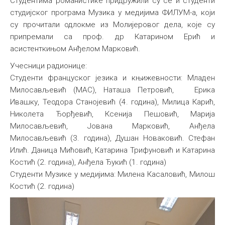
Студентима романистике придружили су се и студенти
студијског програма Музика у медијима ФИЛУМ-а, који
су прочитали одлокме из Молијеровог дела, које су
припремали са проф. др Катарином Ерић и
асистенткињом Анђелом Марковић.
Учесници радионице:
Студенти француског језика и књижевности: Младен
Милосављевић (МАС), Наташа Петровић, Ерика
Ивашку, Теодора Станојевић (4. година), Милица Карић,
Николета Ђорђевић, Ксенија Пешовић, Марија
Милосављевић, Јована Марковић, Анђела
Милосављевић (3. година), Душан Новаковић. Стефан
Илић. Даница Мићовић, Катарина Трифуновић и Катарина
Костић (2. година), Анђела Ђукић (1. година)
Студенти Музике у медијима: Милена Касаловић, Милош
Костић (2. година)