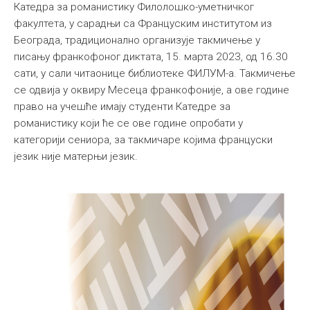
Катедра за романистику Филолошко-уметничког
факултета, у сарадњи са Француским институтом из
Београда, традиционално организује такмичење у
писању франкофоног диктата, 15. марта 2023, од 16.30
сати, у сали читаонице библиотеке ФИЛУМ-а. Такмичење
се одвија у оквиру Месеца франкофоније, а ове године
право на учешће имају студенти Катедре за
романистику који ће се ове године опробати у
категорији сениора, за такмичаре којима француски
језик није матерњи језик.