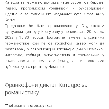
Катедра за германистику организује сусрет са Керстин
Кајзер, програмском уредницом и руководиоцем
Одељења за аудио-књиге издавачке куће
Lübbe AG
у
Келну.
Предавање ће бити организовано у Студентском
културном центру у Крагујевцу у понедељак, 20. марта
2023, у 19.30 часова. Програм је намењен студентима
германистике који ће са госпођом Кајзер моћи да
разговарају о савременој књижевној сцени у Немачкој,
читалачкој публици, актуелностима и трендовима у
књижевности на немачком језику, као и процесима
публикације на простору Немачке.
Франкофони диктат Катедре за
романистику
Објављено 13.03.2023. у 15:23