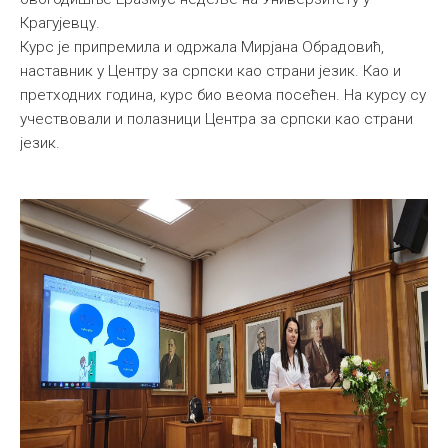
Крагујевцу.
Курс је припремила и одржала Мирјана Обрадовић,
наставник у Центру за српски као страни језик. Као и
претходних година, курс био веома посећен. На курсу су
учествовали и полазници Центра за српски као страни
језик.