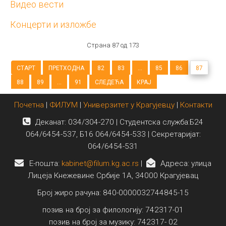
Видео вести
Концерти и изложбе
Страна 87 од 173
СТАРТ
ПРЕТХОДНА
82
83
...
85
86
87
88
89
...
91
СЛЕДЕЋА
КРАЈ
Почетна
|
ФИЛУМ
|
Универзитет у Крагујевцу
|
Контакти
Деканат: 034/304-270 | Студентска служба:Б24
064/6454-537, Б16 064/6454-533 | Секретаријат:
064/6454-531
E-пошта:
kabinet@filum.kg.ac.rs
|
Адреса: улица
Лицеја Кнежевине Србије 1А, 34000 Крагујевац
Број жиро рачуна: 840-0000032744845-15
позив на број за филологију: 742317-01
позив на број за музику: 742317- 02