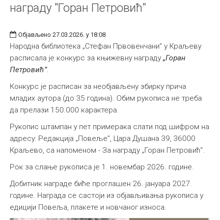
награду "Горан Петровић"
Објављено 27.03.2026. у 18:08
Народна библиотека „Стефан Првовенчани” у Краљеву
расписала је конкурс за књижевну награду
„Горан
Петровић”
.
Конкурс је расписан за необјављену збирку прича
младих аутора (до 35 година). Обим рукописа не треба
да прелази 150.000 карактера.
Рукопис штампан у пет примерака слати под шифром на
адресу: Редакција „Повеље”, Цара Душана 39, 36000
Краљево, са напоменом - За награду „Горан Петровић”.
Рок за слање рукописа је 1. новембар 2026. године.
Добитник награде биће проглашен 26. јануара 2027.
године. Награда се састоји из објављивања рукописа у
едицији Повеља, плакете и новчаног износа.