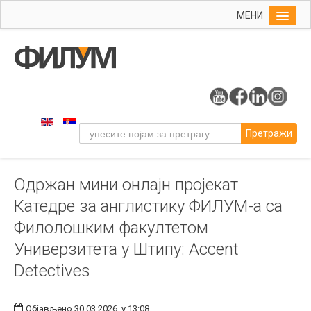
МЕНИ
Почетна
Упис
ФИЛУМ
Студије
Претражи
Наука
Уметност
Одржан мини онлајн пројекат
Издаваштво
Катедре за англистику ФИЛУМ-а са
Библиотека
Филолошким факултетом
Студенти
Универзитета у Штипу: Accent
Међународна
Detectives
Објављено 30.03.2026. у 13:08