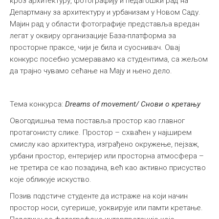
кроз архитектуру, фотографију и педагошки рад на
Департману за архитектуру и урбанизам у Новом Саду.
Мајин рад у области фотографије представља вредан
легат у оквиру организације База-платформа за
просторне праксе, чији је била и суоснивач. Овај
конкурс посебно усмеравамо ка студентима, са жељом
да трајно чувамо сећање на Мају и њено дело.
Тема конкурса:
Dreams of movement/ Снови о кретању
Овогодишња тема поставља простор као главног
протагонисту слике. Простор – схваћен у најширем
смислу као архитектура, изграђено окружење, пејзаж,
урбани простор, ентеријер или просторна атмосфера –
не третира се као позадина, већ као активно присуство
које обликује искуство.
Позив подстиче студенте да истраже на који начин
простор носи, сугерише, уоквирује или памти кретање.