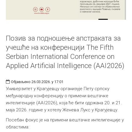
Позив за подношење апстраката за
учешће на конференцији The Fifth
Serbian International Conference on
Applied Artificial Intelligence (AAI2026)
Објављено 26.03.2026. у 17:01
Универзитет у Крагујевцу организује Пету српску
међународну конференцију о примени вештачке
интелигенције (AAI2026), која ће бити одржана 20. и 21.
маја 2026. године у хотелу Женева Лукс у Крагујевцу.
Посебан фокус је на примени вештачке интелигенције у
областима: