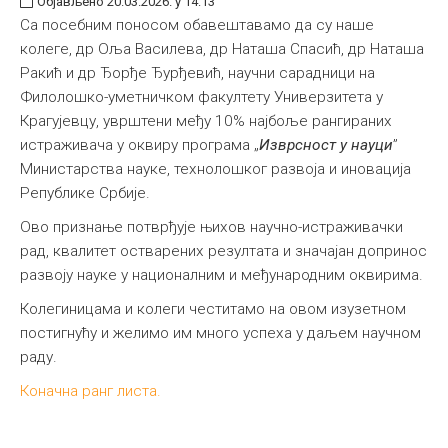
Објављено 20.03.2026. у 14:13
Са посебним поносом обавештавамо да су наше
колеге, др Оља Василева, др Наташа Спасић, др Наташа
Ракић и др Ђорђе Ђурђевић, научни сарадници на
Филолошко-уметничком факултету Универзитета у
Крагујевцу, уврштени међу 10% најбоље рангираних
истраживача у оквиру програма „
Изврсност у науци
”
Министарства науке, технолошког развоја и иновација
Републике Србије.
Ово признање потврђује њихов научно-истраживачки
рад, квалитет остварених резултата и значајан допринос
развоју науке у националним и међународним оквирима.
Колегиницама и колеги честитамо на овом изузетном
постигнућу и желимо им много успеха у даљем научном
раду.
Коначна ранг листа.