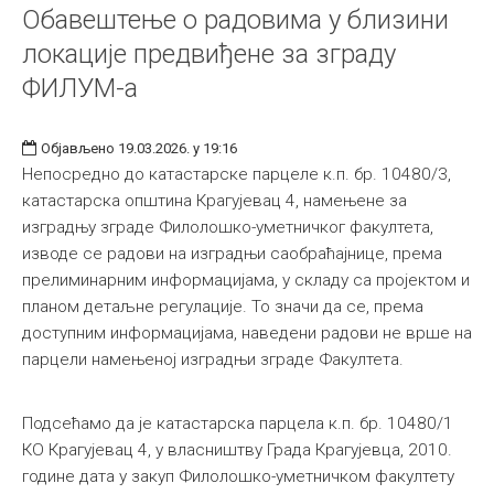
Обавештење о радовима у близини
локације предвиђене за зграду
ФИЛУМ-а
Објављено 19.03.2026. у 19:16
Непосредно до катастарске парцеле к.п. бр. 10480/3,
катастарска општина Крагујевац 4, намењене за
изградњу зграде Филолошко-уметничког факултета,
изводе се радови на изградњи саобраћајнице, према
прелиминарним информацијама, у складу са пројектом и
планом детаљне регулације. То значи да се, према
доступним информацијама, наведени радови не врше на
парцели намењеној изградњи зграде Факултета.
Подсећамо да је катастарска парцела к.п. бр. 10480/1
КО Крагујевац 4, у власништву Града Крагујевца, 2010.
године дата у закуп Филолошко-уметничком факултету