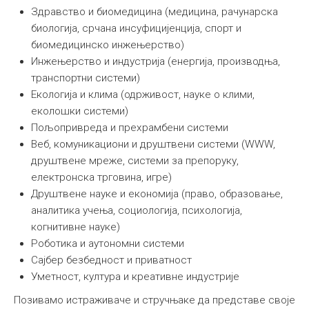
Здравство и биомедицина (медицина, рачунарска
биологија, срчана инсуфицијенција, спорт и
биомедицинско инжењерство)
Инжењерство и индустрија (енергија, производња,
транспортни системи)
Екологија и клима (одрживост, науке о клими,
еколошки системи)
Пољопривреда и прехрамбени системи
Веб, комуникациони и друштвени системи (WWW,
друштвене мреже, системи за препоруку,
електронска трговина, игре)
Друштвене науке и економија (право, образовање,
аналитика учења, социологија, психологија,
когнитивне науке)
Роботика и аутономни системи
Сајбер безбедност и приватност
Уметност, култура и креативне индустрије
Позивамо истраживаче и стручњаке да представе своје