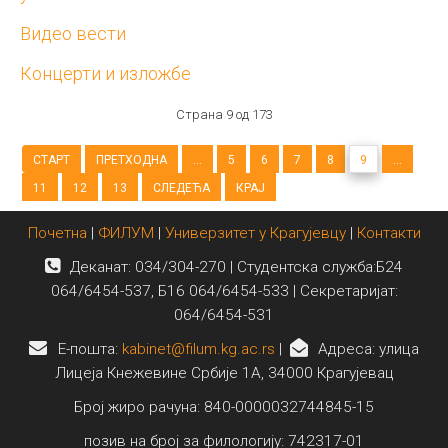
Видео вести
Концерти и изложбе
Страна 9 од 173
СТАРТ
ПРЕТХОДНА
...
5
6
7
8
9
...
11
12
13
СЛЕДЕЋА
КРАЈ
Почетна
|
ФИЛУМ
|
Универзитет у Крагујевцу
|
Контакти
Деканат: 034/304-270 | Студентска служба:Б24
064/6454-537, Б16 064/6454-533 | Секретаријат:
064/6454-531
E-пошта:
kabinet@filum.kg.ac.rs
|
Адреса: улица
Лицеја Кнежевине Србије 1А, 34000 Крагујевац
Број жиро рачуна: 840-0000032744845-15
позив на број за филологију: 742317-01