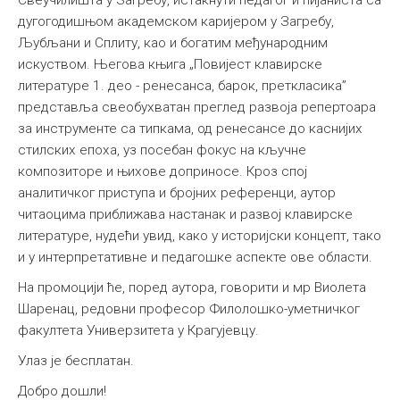
Свеучилишта у Загребу, истакнути педагог и пијаниста са
дугогодишњом академском каријером у Загребу,
Љубљани и Сплиту, као и богатим међународним
искуством. Његова књига „Повијест клавирске
литературе 1. део - ренесанса, барок, преткласика”
представља свеобухватан преглед развоја репертоара
за инструменте са типкама, од ренесансе до каснијих
стилских епоха, уз посебан фокус на кључне
композиторе и њихове доприносе. Кроз спој
аналитичког приступа и бројних референци, аутор
читаоцима приближава настанак и развој клавирске
литературе, нудећи увид, како у историјски концепт, тако
и у интерпретативне и педагошке аспекте ове области.
На промоцији ће, поред аутора, говорити и мр Виолета
Шаренац, редовни професор Филолошко-уметничког
факултета Универзитета у Крагујевцу.
Улаз је бесплатан.
Добро дошли!