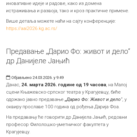
иновативне идеје и радове, како из домена
истраживања и развоја, тако и кроз практичне примене.
Више детаља можете наћи на сајту конференције:
https://aai2026.kg.ac.rs/
Предавање „Дарио Фо: живот и дело“
др Данијеле Јањић
Објављено 24.03.2026. у 9:49
Данас,
24. марта 2026. године од 19 часова
, на Малој
сцени Књажевско-српског театра у Крагујевцу, биће
одржано јавно предавање
„Дарио Фо: Живот и дело"
, у
оквиру прославе 100 година од рођења Дарија Фоа.
На предавању ће говорити др Данијела Јањић, редовни
професор Филолошко-уметничког факултета у
Крагујевцу.