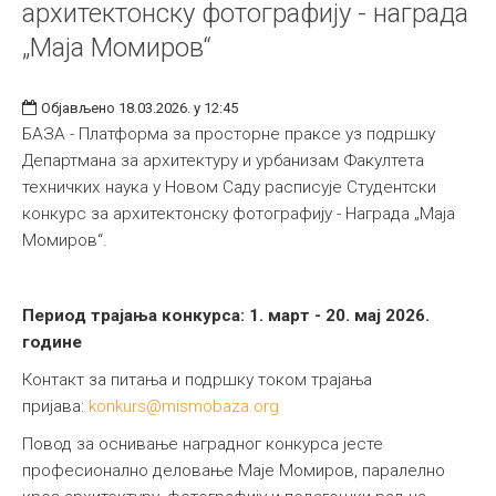
архитектонску фотографију - награда
„Маја Момиров“
Објављено 18.03.2026. у 12:45
БАЗА - Платформа за просторне праксе уз подршку
Департмана за архитектуру и урбанизам Факултета
техничких наука у Новом Саду расписује Студентски
конкурс за архитектонску фотографију - Награда „Маја
Момиров“.
Период трајања конкурса: 1. март - 20. мај 2026.
године
Контакт за питања и подршку током трајања
пријава:
konkurs@mismobaza.org
Повод за оснивање наградног конкурса јесте
професионално деловање Маје Момиров, паралелно