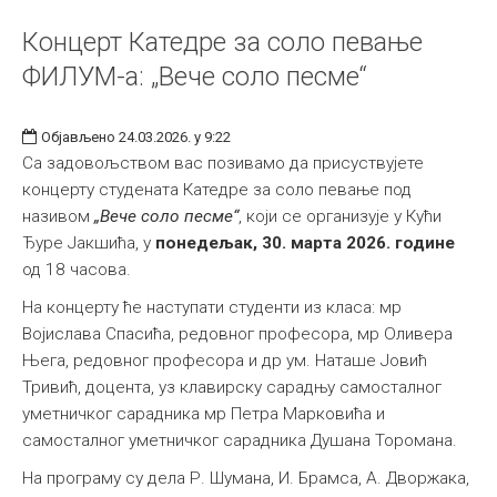
Концерт Катедре за соло певање
ФИЛУМ-а: „Вече соло песме“
Објављено 24.03.2026. у 9:22
Са задовољством вас позивамо да присуствујете
концерту студената Катедре за соло певање под
називом
„Вече соло песме“
, који се организује у Кући
Ђуре Јакшића, у
понедељак, 30. марта 2026. године
од 18 часова.
На концерту ће наступати студенти из класа: мр
Војислава Спасића, редовног професора, мр Оливера
Њега, редовног професора и др ум. Наташе Јовић
Тривић, доцента, уз клавирску сарадњу самосталног
уметничког сарадника мр Петра Марковића и
самосталног уметничког сарадника Душана Торомана.
На програму су дела Р. Шумана, И. Брамса, А. Дворжака,