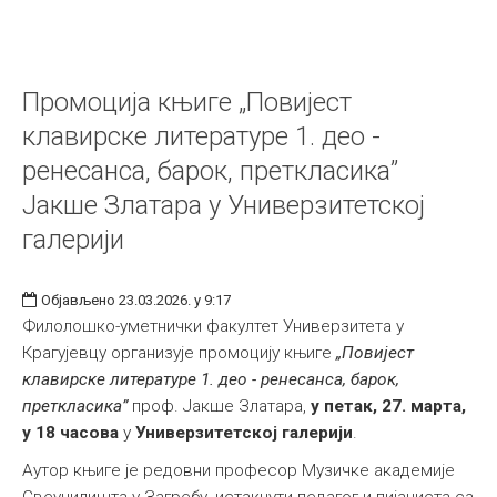
Промоција књиге „Повијест
клавирске литературе 1. део -
ренесанса, барок, преткласика”
Јакше Златара у Универзитетској
галерији
Објављено 23.03.2026. у 9:17
Филолошко-уметнички факултет Универзитета у
Крагујевцу организује промоцију књиге
„Повијест
клавирске литературе 1. део - ренесанса, барок,
преткласика”
проф. Јакше Златара,
у петак, 27. марта,
у 18 часова
у
Универзитетској галерији
.
Аутор књиге је редовни професор Музичке академије