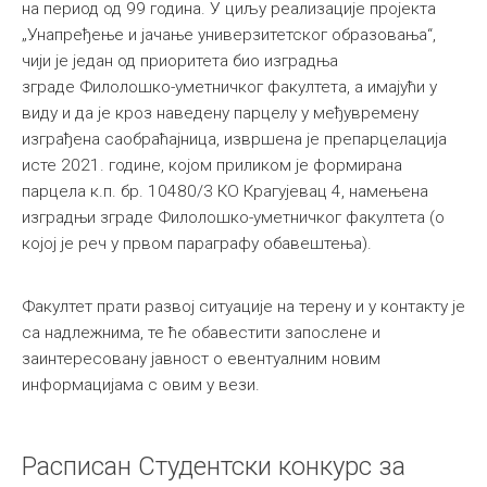
на период од 99 година. У циљу реализације пројекта
„Унапређење и јачање универзитетског образовања“,
чији је један од приоритета био изградња
зграде Филолошко-уметничког факултета, а имајући у
виду и да је кроз наведену парцелу у међувремену
изграђена саобраћајница, извршена је препарцелација
исте 2021. године, којом приликом је формирана
парцела к.п. бр. 10480/3 КО Крагујевац 4, намењена
изградњи зграде Филолошко-уметничког факултета (о
којој је реч у првом параграфу обавештења).
Факултет прати развој ситуације на терену и у контакту је
са надлежнима, те ће обавестити запослене и
заинтересовану јавност о евентуалним новим
информацијама с овим у вези.
Расписан Студентски конкурс за