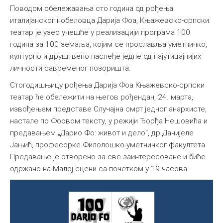
Поводом обележавања сто година од рођења
италијанског нобеловца Дарија Фоа, Књажевско-српски
театар је узео учешће у реализацији програма 100
година за 100 земаља, којим се прославља уметничко,
културно и друштвено наслеђе једне од најутицајнијих
личности савременог позоришта.
Стогодишњицу рођења Дарија Фоа Књажевско-српски
театар ће обележити на његов рођендан, 24. марта,
извођењем представе Случајна смрт једног анархисте,
настале по Фоовом тексту, у режији Ђорђа Нешовића и
предавањем „Дарио Фо: живот и дело“, др Данијеле
Јањић, професорке Филолошко-уметничког факултета.
Предавање је отворено за све заинтересоване и биће
одржано на Малој сцени са почетком у 19 часова.