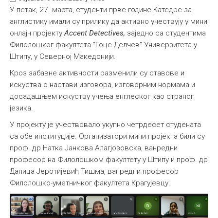
У петак, 27. марта, студенти прве године Катедре за
англистику имали су прилику да активно учествују у мини
онлајн пројекту
Accent Detectives,
заједно са студентима
Филолошког факултета "Гоце Делчев" Универзитета у
Штипу, у Северној Македонији.
Кроз забавне активности разменили су ставове и
искуства о настави изговора, изговорним нормама и
досадашњем искуству учења енглеског као страног
језика.
У пројекту је учествовало укупно четрдесет студената
са обе институције. Организатори мини пројекта били су
проф. др Натка Јанкова Алагјозовска, ванредни
професор на Филолошком факултету у Штипу и проф. др
Даница Јеротијевић Тишма, ванредни професор
Филолошко-уметничког факултета Крагујевцу.