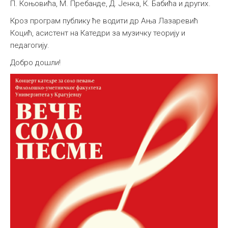
П. Коњовића, М. Пребанде, Д. Јенка, К. Бабића и других.
Кроз програм публику ће водити др Ања Лазаревић
Коцић, асистент на Катедри за музичку теорију и
педагогију.
Добро дошли!