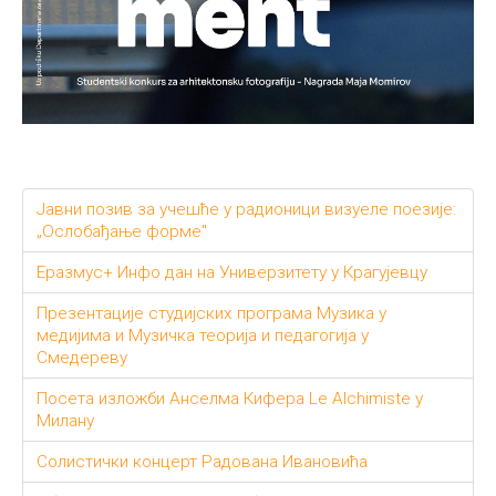
Јавни позив за учешће у радионици визуеле поезије:
„Ослобађање форме"
Еразмус+ Инфо дан на Универзитету у Крагујевцу
Презентације студијских програма Музика у
медијима и Музичка теорија и педагогија у
Смедереву
Посета изложби Анселма Кифера Le Alchimiste у
Милану
Солистички концерт Радована Ивановића