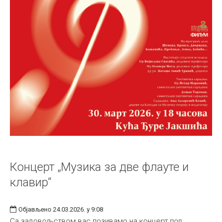
Концерт „Музика за две флауте и
клавир“
Објављено 24.03.2026. у 9:08
Са задовољством вас позивамо на концерт под