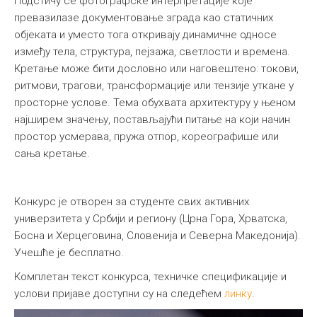
Подстичу се фотографске интерпретације које
превазилазе документовање зграда као статичних
објеката и уместо тога откривају динамичне односе
између тела, структура, пејзажа, светлости и времена.
Кретање може бити дословно или наговештено: токови,
ритмови, трагови, трансформације или тензије уткане у
просторне услове. Тема обухвата архитектуру у њеном
најширем значењу, постављајући питање на који начин
простор усмерава, пружа отпор, кореографише или
сања кретање.
Конкурс је отворен за студенте свих активних
универзитета у Србији и региону (Црна Гора, Хрватска,
Босна и Херцеговина, Словенија и Северна Македонија).
Учешће је бесплатно.
Комплетан текст конкурса, техничке спецификације и
услови пријаве доступни су на следећем
линку
.