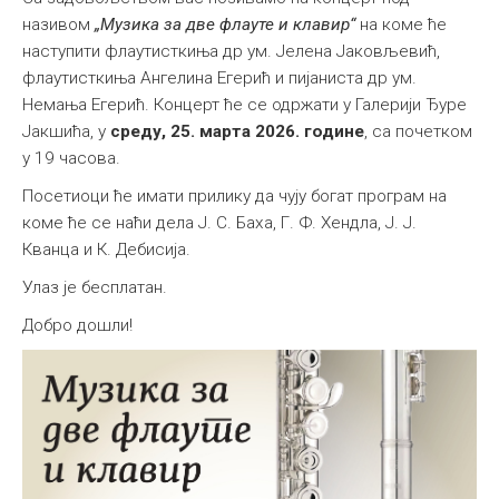
називом
„Музика за две флауте и клавир“
на коме ће
наступити флаутисткиња др ум. Јелена Јаковљевић,
флаутисткиња Ангелина Егерић и пијаниста др ум.
Немања Егерић. Концерт ће се одржати у Галерији Ђуре
Јакшића, у
среду, 25. марта 2026. године
, са почетком
у 19 часова.
Посетиоци ће имати прилику да чују богат програм на
коме ће се наћи дела Ј. С. Баха, Г. Ф. Хендла, Ј. Ј.
Кванца и К. Дебисија.
Улаз је бесплатан.
Добро дошли!