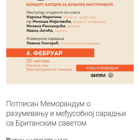
Потписан Меморандум о
разумевању и међусобној сарадњи
са Британским саветом