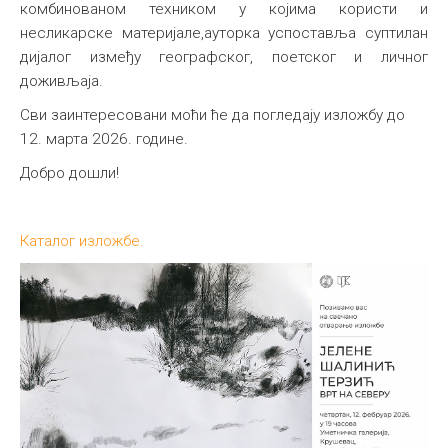
комбинованом техником у којима користи и
несликарске материјале,ауторка успоставља суптилан
дијалог између географског, поетског и личног
доживљаја.
Сви заинтересовани моћи ће да погледају изложбу до
12. марта 2026. године.
Добро дошли!
Каталог изложбе.