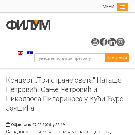
МЕНИ
Почетна
Упис
ФИЛУМ
Студије
Претражи
Наука
Уметност
Концерт „Три стране света" Наташе
Издаваштво
Петровић, Сање Четровић и
Библиотека
Николаоса Пилариноса у Кући Ђуре
Студенти
Јакшића
Међународна
Објављено 07.02.2026. у 22:19
Са задовољством вас позивамо на концерт под