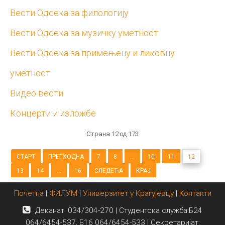
Вести Одсека за филологију
Вести Одсека за музичку уметност
Вести Одсека за примењену и ликовну
уметност
Видео вести
Концерти и изложбе
Страна 12 од 173
СТАРТ
ПРЕТХОДНА
7
8
...
10
11
12
13
14
...
16
СЛЕДЕЋА
КРАЈ
Почетна
|
ФИЛУМ
|
Универзитет у Крагујевцу
|
Контакти
Деканат: 034/304-270 | Студентска служба:Б24
064/6454-537, Б16 064/6454-533 | Секретаријат: