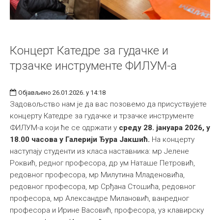
Концерт Катедре за гудачке и
трзачке инструменте ФИЛУМ-а
Објављено 26.01.2026. у 14:18
Задовољство нам је да вас позовемо да присуствујете
концерту Катедре за гудачке и трзачке инструменте
ФИЛУМ-а који ће се одржати у
среду 28. јануара 2026, у
18.00 часова у Галерији Ђура Јакшић.
На концерту
наступају студенти из класа наставника: мр Јелене
Роквић, редног професора, др ум Наташе Петровић,
редовног професора, мр Милутина Младеновића,
редовног професора, мр Срђана Стошића, редовног
професора, мр Александре Милановић, ванредног
професора и Ирине Васовић, професора, уз клавирску