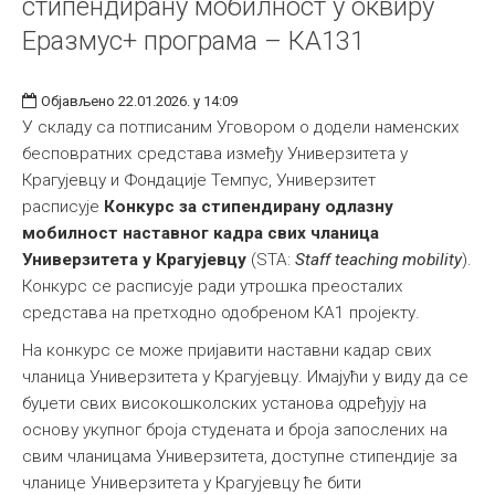
стипендирану мобилност у оквиру
Еразмус+ програма – КА131
Објављено 22.01.2026. у 14:09
У складу са потписаним Уговором о додели наменских
бесповратних средстава између Универзитета у
Крагујевцу и Фондације Темпус, Универзитет
расписује
Конкурс за стипендирану одлазну
мобилност наставног кадра свих чланица
Универзитета у Крагујевцу
(STA:
Staff teaching mobility
).
Конкурс се расписује ради утрошка преосталих
средстава на претходно одобреном КА1 пројекту.
На конкурс се може пријавити наставни кадар свих
чланица Универзитета у Крагујевцу. Имајући у виду да се
буџети свих високошколских установа одређују на
основу укупног броја студената и броја запослених на
свим чланицама Универзитета, доступне стипендије за
чланице Универзитета у Крагујевцу ће бити