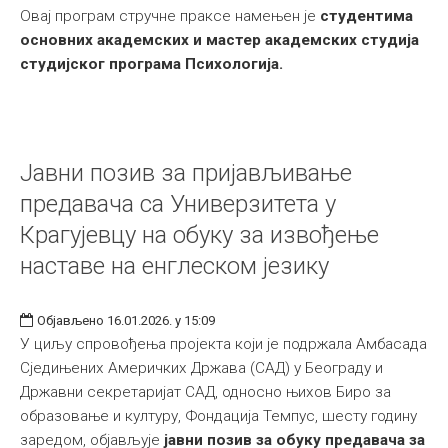
Овај програм стручне праксе намењен је
студентима
основних академских и мастер академских студија
студијског програма Психологија.
Јавни позив за пријављивање
предавача са Универзитета у
Крагујевцу на обуку за извођење
наставе на енглеском језику
Објављено 16.01.2026. у 15:09
У циљу спровођења пројекта који је подржала Амбасада
Сједињених Америчких Држава (САД) у Београду и
Државни секретаријат САД, односно њихов Биро за
образовање и културу, Фондација Темпус, шесту годину
заредом, објављује
јавни позив за обуку предавача за