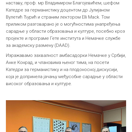
наставу, проф. мр Владимиром Благојевићем, шефом
Катедре за германистику доцентом др Јулијаном
Вулетић Ђурић и страним лектором Elli Mack. Том
приликом разговарано је о могућностима унапређења
сарадње у области образовања и културе, посебно кроз
пројекте и програме Гете института и Немачке службе
за академску размену (DAAD).
Изражавамо захвалност амбасадорки Немачке у Србији,
Анке Конрад, и члановима њеног тима, на посети
Катедри за германистику и на плодоносној дискусији,
која је допринела јачању међусобне сарадње у области
високог образовања и културе.