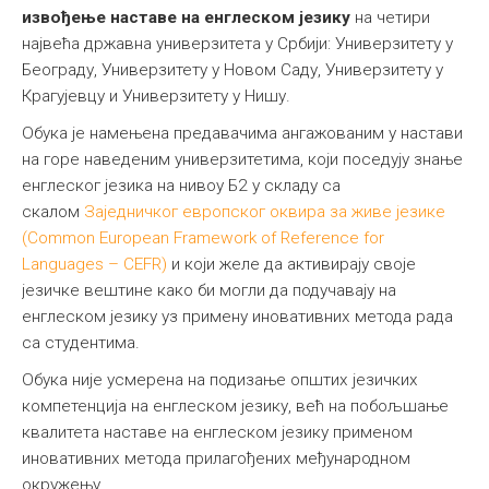
извођење наставе на енглеском језику
на четири
највећа државна универзитета у Србији: Универзитету у
Београду, Универзитету у Новом Саду, Универзитету у
Крагујевцу и Универзитету у Нишу.
Обука је намењена предавачима ангажованим у настави
на горе наведеним универзитетима, који поседују знање
енглеског језика на нивоу Б2 у складу са
скалом
Заједничког европског оквира за живе језике
(Common European Framework of Reference for
Languages – CEFR)
и који желе да активирају своје
језичке вештине како би могли да подучавају на
енглеском језику уз примену иновативних метода рада
са студентима.
Обука није усмерена на подизање општих језичких
компетенција на енглеском језику, већ на побољшање
квалитета наставе на енглеском језику применом
иновативних метода прилагођених међународном
окружењу.