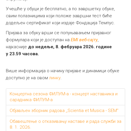
Учешће у обуци је бесплатно, а по завршетку обуке,
свим полазницима који положе завршни тест биће
додељен сертификат који издаје Фондација Темпус.
Пријава за обуку врши се попуњавањем пријавног
формулара који је доступан на
EMI веб-сајту
,
најкасније
до
недеље,
8. фебруара 2026. године
у
23.59
часова.
Више информација о начину пријаве и динамици обуке
доступно је на овом
линку
.
Концертна сезона ФИЛУМ-а - концерт наставника и
сарадника ФИЛУМ-а
Објављен зборник радова ,,Scientia et Musica - SEM"
Обавештење o отказивању наставе и рада служби за
8. 1. 2026.