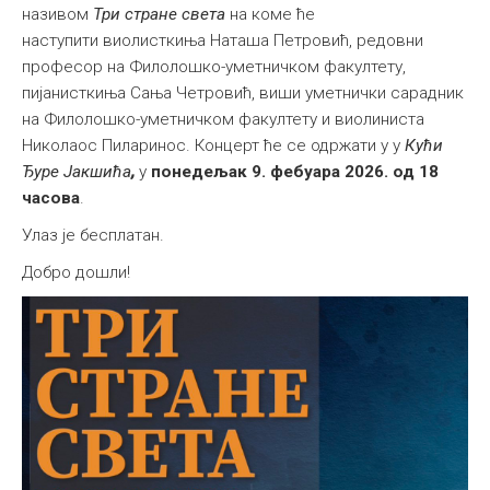
називом
Три стране света
на коме ће
наступити виолисткиња Наташа Петровић, редовни
професор на Филолошко-уметничком факултету,
пијанисткиња Сања Четровић, виши уметнички сарадник
на Филолошко-уметничком факултету и виолиниста
Николаос Пиларинос. Концерт ће се одржати у у
Кући
Ђуре Јакшићa
,
у
понедељак 9. фебуара 2026. од 18
часова
.
Улаз је бесплатан.
Добро дошли!