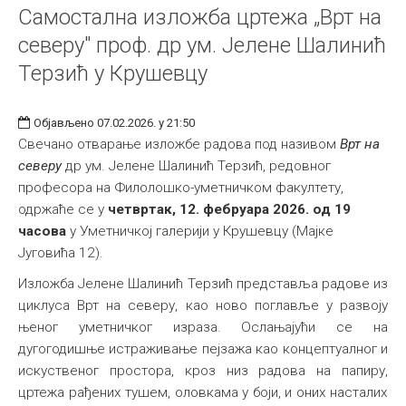
Самостална изложба цртежа „Врт на
северу" проф. др ум. Јелене Шалинић
Терзић у Крушевцу
Објављено 07.02.2026. у 21:50
Свечано отварање изложбе радова под називом
Врт на
северу
др ум. Јелене Шалинић Терзић, редовног
професора на Филолошко-уметничком факултету,
одржаће се у
четвртак, 12. фебруара 2026. од 19
часова
у Уметничкој галерији у Крушевцу (Мајке
Југовића 12).
Изложба Јелене Шалинић Терзић представља радове из
циклуса Врт на северу, као ново поглавље у развоју
њеног уметничког израза. Ослањајући се на
дугогодишње истраживање пејзажа као концептуалног и
искуственог простора, кроз низ радова на папиру,
цртежа рађених тушем, оловкама у боји, и оних насталих