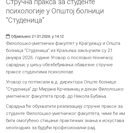
Стручна пракса за студенте
психологије у Општој болници
"Студеница"
Објављено 21.01.2026. у 14:12
Филолошко-уметнички факултет у Крагујевцу и Општа
болница "Студеница" из Краљева закључили су 21.
јануара 2026. године Уговор о пословно-техничкој
сарадњи, у циљу обезбеђивања обавезне стручне
праксе студентима психологије.
Уговор су потписали в.д. директора Опште болнице
"Студеница" др Мирјана Крчевинац и декан Филолошко-
уметничког факултета проф. др Никола Бубања.
Сарадња ће обухватити реализацију стручне праксе за
студенте Филолошко-уметничког факултета, чиме ће им
бити омогућено стицање практичних знања и искустава
неопходних за будући професионални рад.