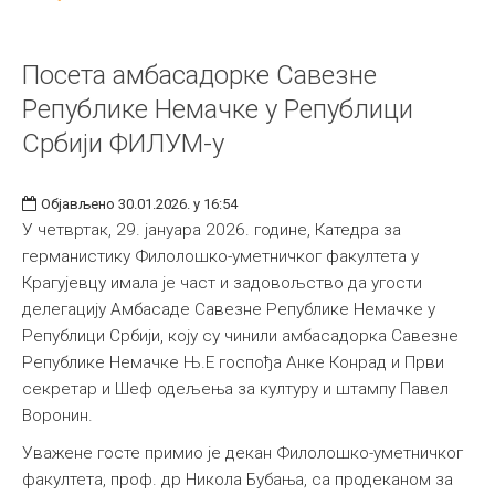
Посета амбасадорке Савезне
Републике Немачке у Републици
Србији ФИЛУМ-у
Објављено 30.01.2026. у 16:54
У четвртак, 29. јануара 2026. године, Катедра за
германистику Филолошко-уметничког факултета у
Крагујевцу имала је част и задовољство да угости
делегацију Амбасаде Савезне Републике Немачке у
Републици Србији, коју су чинили амбасадорка Савезне
Републике Немачке Њ.Е госпођа Анке Конрад и Први
секретар и Шеф одељења за културу и штампу Павел
Воронин.
Уважене госте примио је декан Филолошко-уметничког
факултета, проф. др Никола Бубања, са продеканом за