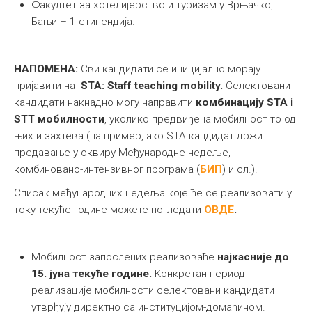
Факултет за хотелијерство и туризам у Врњачкој
Бањи – 1 стипендија.
НАПОМЕНА:
Сви кандидати се иницијално морају
пријавити на
STA: Staff teaching mobility.
Селектовани
кандидати накнадно могу направити
комбинацију STA i
STT
мобилности
, уколико предвиђена мобилност то од
њих и захтева (на пример, ако STA кандидат држи
предавање у оквиру Међународне недеље,
комбиновано-интензивног програма (
БИП
) и сл.).
Списак међународних недеља које ће се реализовати у
току текуће године можете погледати
ОВДЕ
.
Мобилност запослених реализоваће
најкасније до
15. јуна текуће године.
Конкретан период
реализације мобилности селектовани кандидати
утврђују директно са институцијом-домаћином.