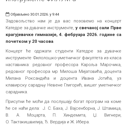
Објављено 30.01.2026. у 9:44
Задовољство нам је да вас позовемо на концерт
Катедре за дувачке инструменте,
у
свечаној сали Прве
крагујевачке гимназије, 4. фебруара 2026. године са
почетком у 20 часова
.
Концерт ће одржати студенти Катедре за дувачке
инструменте Филолошко-уметничког факултета из класа
наставника: редовног професора Кароља Марочика,
редовног професора мр Милоша Мијатовића, доцента
Милана Роксандића и доцента Ивана Јотића, уз
клавирску сарадњу Невене Глигорић, вишег уметничког
сарадника.
Присутни ће моћи да послушају богат програм на коме
ће се наћи дела: Ј. С. Баха, Ј. Вајсенборна, Ј. Штамица,
В. А. Моцарта, П. Хиндемита, Џ. Вигнери,
O. Тактакишвилиja, Ђ. Вердија и Ж. Ибера.