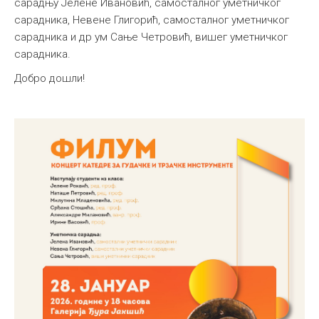
сарадњу Јелене Ивановић, самосталног уметничког
сарадника, Невeне Глигорић, самосталног уметничког
сарадника и др ум Сање Четровић, вишег уметничког
сарадника.
Добро дошли!