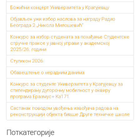
Божићни концерт Универзитета у Крагујевцу
Објављен ужи избор наслова за награду Радио
Београда 2 „Никола Милошевић"
Конкурс за избор студената за похађање Студентске
стручне праксе у јавној управи у академској
2025/26. години
Стуликон 2026.
Обавештење о нерадним данима
Конкурс за студенте Универзитета у Крагујевцу за
стипендирану дугорочну мобилност у оквиру
програма Еразмус+ Ка171
Састанак поводом увођења извођача радова на
реконструкцији објекта бивше Друге техничке школе
Поткатегорије