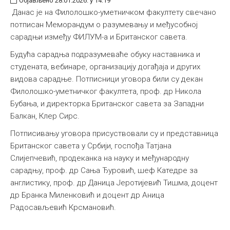
Објављено 28.01.2026. у 14:19
Данас је на Филолошко-уметничком факултету свечано
потписан Меморандум о разумевању и међусобној
сарадњи између ФИЛУМ-а и Британског савета.
Будућа сарадња подразумеваће обуку наставника и
студената, вебинаре, организацију догађаја и других
видова сарадње. Потписници уговора били су декан
Филолошко-уметничког факултета, проф. др Никола
Бубања, и директорка Британског савета за Западни
Балкан, Клер Сирс.
Потписивању уговора присуствовали су и представница
Британског савета у Србији, госпођа Татјана
Слијепчевић, продеканка на науку и међународну
сарадњу, проф. др Сања Ђуровић, шеф Катедре за
англистику, проф. др Даница Јеротијевић Тишма, доцент
др Бранка Миленковић и доцент др Аница
Радосављевић Крсмановић.