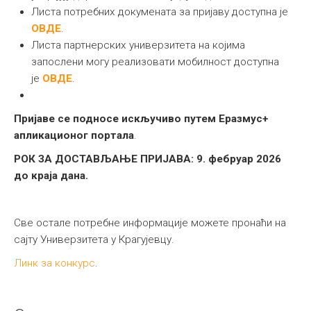
Листа потребних докумената за пријаву доступна је
ОВДЕ
.
Листа партнерских универзитета на којима
запослени могу реализовати мобилност доступна
је
ОВДЕ
.
Пријаве се подносе искључиво путем Еразмус+
апликационог портала
.
РОК ЗА ДОСТАВЉАЊЕ ПРИЈАВА:
9
.
фебруар
202
6
до краја дана.
Све остале потребне информације можете пронаћи на
сајту Универзитета у Крагујевцу.
Линк за конкурс
.