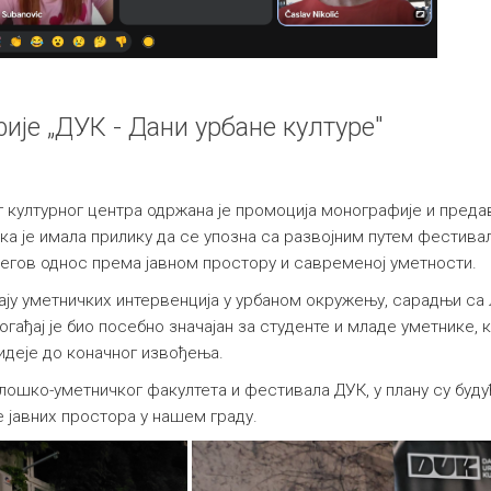
је „ДУК - Дани урбане културе"
ског културног центра одржана је промоција монографије и пр
ка је имала прилику да се упозна са развојним путем фестива
његов однос према јавном простору и савременој уметности.
ју уметничких интервенција у урбаном окружењу, сарадњи са 
гађај је био посебно значајан за студенте и младе уметнике, 
 идеје до коначног извођења.
шко-уметничког факултета и фестивала ДУК, у плану су будућ
 јавних простора у нашем граду.