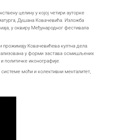
ствену целину у којој четири ауторке
аматурга, Душана Ковачевића. Изложба
 маја, у оквиру Међународног фестивала
ји прожимају Ковачевићева култна дела.
реализована у форми застава осмишљених
 и политичке иконографије.
, системе моћи и колективни менталитет,