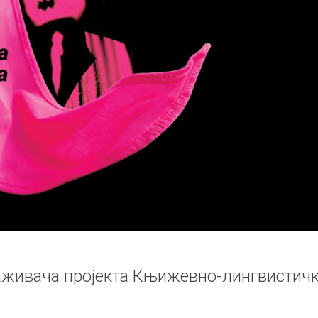
аживача пројекта Књижевно-лингвистич