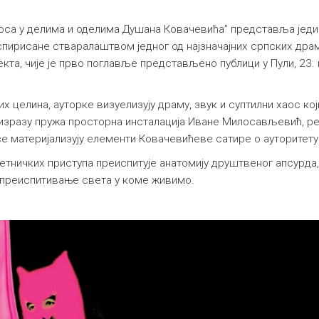
оса у делима и оделима Душана Ковачевића” представља једин
инспирисане стваралаштвом једног од најзначајних српских др
кта, чије је прво поглавље представљено публици у Пули, 23.
х целина, ауторке визуелизују драму, звук и суптилни хаос ко
изразу пружа просторна инсталација Иване Милосављевић, 
се материјализују елементи Ковачевићеве сатире о ауторитету
метничких приступа преиспитује анатомију друштвеног апсурда
 преиспитивање света у коме живимо.