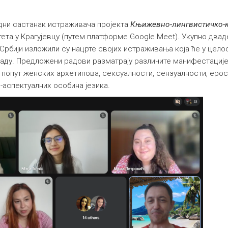
радни састанак истраживача пројекта
Књижевно-лингвистичко-к
та у Крагујевцу (путем платформе Google Meet). Укупно два
 Србији изложили су нацрте својих истраживања која ће у цело
раду. Предложени радови разматрају различите манифестациј
е попут женских архетипова, сексуалности, сензуалности, ерос
-аспектуалних особина језика.