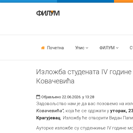
Почетна
Упис
ФИЛУМ
С
Изложба студената IV године
Ковачевића
Објављено 22.06.2026. у 13:28
Задовољство нам је да вас позовемо на из
Ковачевића”,
која ће се одржати у
уторак, 2
Крагујевац
. Изложбу ће отворити Видан Па
Ауторке изложбе су студенкиње IV године м