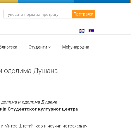
Претражи
блиотека
Студенти
Међународна
 и оделима Душана
 у делима и оделима Душана
лерији Студентског културног центрa
и Митра Штетић, као и научни истраживач