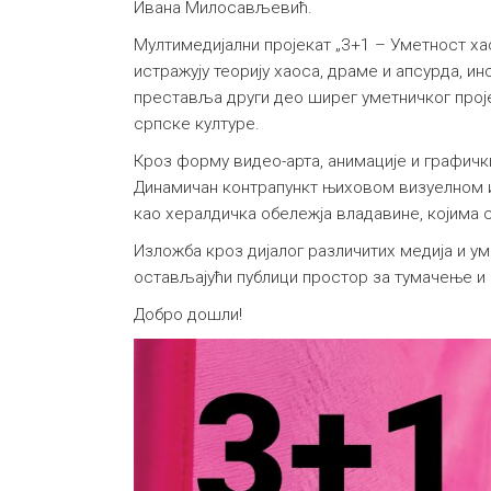
Ивана Милосављевић.
Мултимедијални пројекат „3+1 – Уметност ха
истражују теорију хаоса, драме и апсурда, 
преставља други део ширег уметничког проје
српске културе.
Кроз форму видео-арта, анимације и графички
Динамичан контрапункт њиховом визуелном 
као хералдичка обележја владавине, којима 
Изложба кроз дијалог различитих медија и у
остављајући публици простор за тумачење и
Добро дошли!