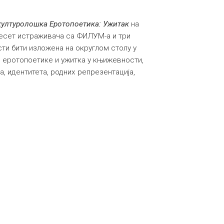
ултуролошка Еротопоетика: Ужитак
на
десет истраживача са ФИЛУМ-а и три
сти бити изложена на округлом столу у
е еротопоетике и ужитка у књижевности,
а, идентитета, родних репрезентација,