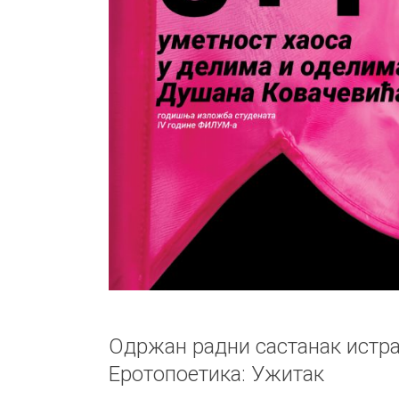
Одржан радни састанак истр
Еротопоетика: Ужитак