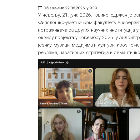
Објављено 22.06.2026. у 9:39
У недељу, 21. јуна 2026. године, одржан је 
Филолошко-уметничком факултету Универзите
истраживача са других научних институција у
оквиру пројекта у новембру 2026. у Андрићг
језику, музици, медијима и култури, кроз тем
реклама, наративних стратегија и семантичко