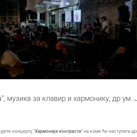
", музика за клавир и хармонику, др ум. 
ујете концерту
"Хармонија контраста"
на коме ће наступити др