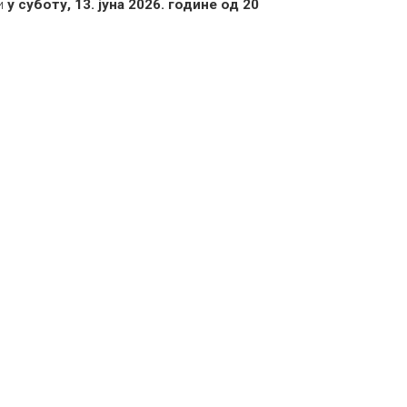
ти
у суботу, 13. јуна 2026. године од 20