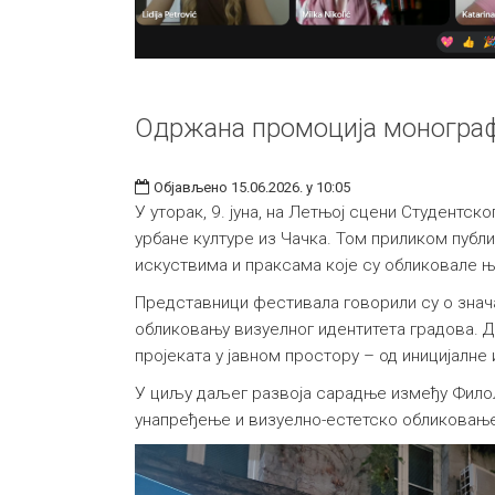
Одржана промоција монографи
Објављено 15.06.2026. у 10:05
У уторак, 9. јуна, на Летњој сцени Студент
урбане културе из Чачка. Том приликом публи
искуствима и праксама које су обликовале 
Представници фестивала говорили су о знача
обликовању визуелног идентитета градова. До
пројеката у јавном простору – од иницијалне
У циљу даљег развоја сарадње између Филоло
унапређење и визуелно-естетско обликовање