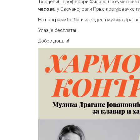
Ђорђевић, професори Филолошко-уметничког 
часова
, у Свечаној сали Прве крагујевачке г
На програму ће бити изведена музика Драга
Улаз је бесплатан.
Добро дошли!