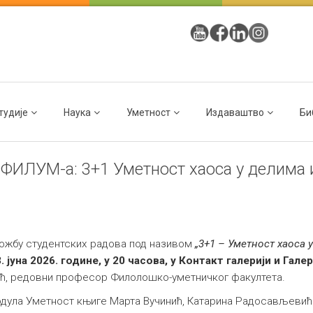
тудије
Наука
Уметност
Издаваштво
Би
 ФИЛУМ-а: 3+1 Уметност хаоса у делима
ложбу студентских радова под називом
„3+1 – Уметност хаоса
3. јуна 2026. године, у 20 часова, у Контакт галерији и Га
пић, редовни професор Филолошко-уметничког факултета.
одула Уметност књиге Марта Вучинић, Катарина Радосављевић 