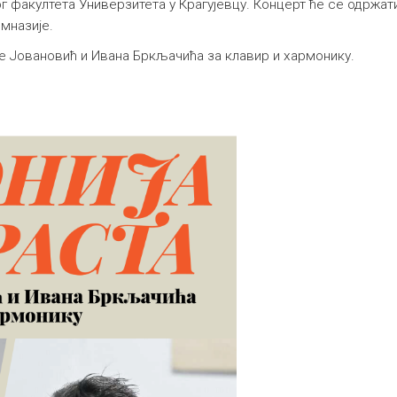
факултета Универзитета у Крагујевцу. Концерт ће се одржа
имназије.
не Јовановић и Ивана Бркљачића за клавир и хармонику.