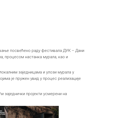
едавање посвећено раду фестивала ДУК – Дани
ла, процесом настанка мурала, као и
локалним заједницама и улози мурала у
којима је пружен увид у процес реализације
и заједнички пројекти усмерени на