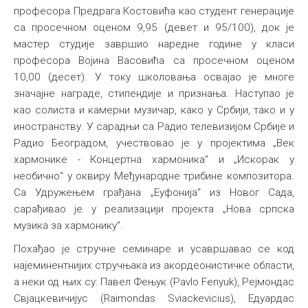
професора Предрага Костовића као студент генерације
са просечном оценом 9,95 (девет и 95/100), док је
мастер студије завршио наредне године у класи
професора Војина Васовића са просечном оценом
10,00 (десет). У току школовања освајао је многе
значајне награде, стипендије и признања. Наступао је
као солиста и камерни музичар, како у Србији, тако и у
иностранству. У сарадњи са Радио телевизијом Србије и
Радио Београдом, учествовао је у пројектима „Век
хармонике - Концертна хармоника“ и „Искорак у
необично“ у оквиру Међународне трибине композитора.
Са Удружењем грађана „Еуфонија“ из Новог Сада,
сарађивао је у реализацији пројекта „Нова српска
музика за хармонику“.
Похађао је стручне семинаре и усавршавао се код
најеминентнијих стручњака из акордеонистичке области,
а неки од њих су: Павел Фењук (Pavlo Fenyuk), Рејмондас
Свјацкевичијус (Raimondas Sviackevicius), Едуардас