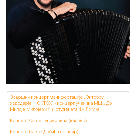
Завршни концерт манифестације „Октобру
хододарје – ОКТОХ“ - концерт ученика МШ ,, Др
Милоје Милојевић" и студената ФИЛУМ-а
Концерт Саше Туцаковића (клавир)
Концерт Павла Добића (клавир)