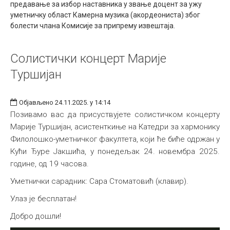
предавање за избор наставника у звање доцент за ужу
Међународна
уметничку област Камерна музика (акордеониста) због
болести члана Комисије за припрему извештаја.
Солистички концерт Марије
Туршијан
Објављено 24.11.2025. у 14:14
Позивамо вас да присуствујете солистичком концерту
Марије Туршијан, асистенткиње на Катедри за хармонику
Филолошко-уметничког факултета, који ће биће одржан у
Кући Ђуре Јакшића, у понедељак 24. новембра 2025.
године, од 19 часова.
Уметнички сарадник: Сара Стоматовић (клавир).
Улаз је бесплатан!
Добро дошли!