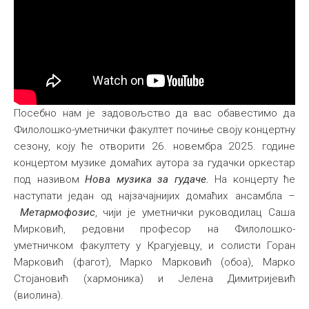
Посебно нам је задовољство да вас обавестимо да
Филолошко-уметнички факултет почиње своју концертну
сезону, коју ће отворити 26. новембра 2025. године
концертом музике домаћих аутора за гудачки оркестар
под називом
Нова музика за гудаче.
На концерту ће
наступати један од најзачајнијих домаћих ансамбла –
Метармофозис
, чији је уметнички руководилац Саша
Мирковић, редовни професор на Филолошко-
уметничком факултету у Крагујевцу, и солисти Горан
Марковић (фагот), Марко Марковић (обоа), Марко
Стојановић (хармоника) и Јелена Димитријевић
(виолина).