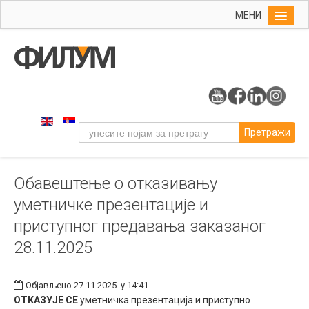
МЕНИ
Почетна
Упис
ФИЛУМ
Студије
Претражи
Наука
Уметност
Обавештење о отказивању
Музичка уметност
уметничке презентације и
Примењена и ликовна уметност
приступног предавања заказаног
Галерија
28.11.2025
Издаваштво
Библиотека
Објављено 27.11.2025. у 14:41
ОТКАЗУЈЕ СЕ
уметничка презентација и приступно
Студенти