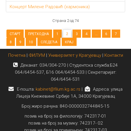
Концерт Милене Радовић (хармоника)
Страна 2 од 74
СТАРТ
ПРЕТХОДНА
1
2
3
4
...
6
7
8
9
10
СЛЕДЕЋА
КРАЈ
Почетна
|
ФИЛУМ
|
Универзитет у Крагујевцу
|
Контакти
Деканат: 034/304-270 | Студентска служба:Б24
064/6454-537, Б16 064/6454-533 | Секретаријат:
064/6454-531
E-пошта:
kabinet@filum.kg.ac.rs
|
Адреса: улица
Лицеја Кнежевине Србије 1А, 34000 Крагујевац
Број жиро рачуна: 840-0000032744845-15
позив на број за филологију: 742317-01
позив на број за музику: 742317- 02
позив на број за примењену: 742317-03