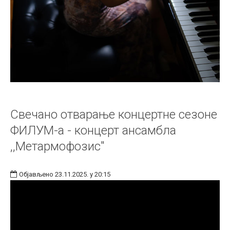
Свечано отварање концертне сезоне
ФИЛУМ-а - концерт ансамбла
,,Метармофозис"
Објављено 23.11.2025. у 20:15