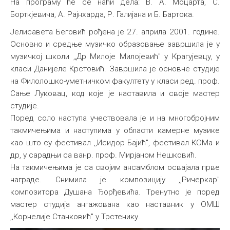
На програму ће се наћи дела: В. A. Moцарта, С.
Борткјевича, А. Рајнхарда, Р. Галијана и Б. Бартока.
Јелисавета Беговић рођена је 27. априла 2001. године.
Основно и средње музичко образовање завршила је у
музичкој школи ,,Др Милоје Милојевић" у Крагујевцу, у
класи Данијеле Крстовић. Завршила је основне студије
нa Филолошко-уметничком факултету у класи ред. проф.
Сање Луковац, код које је наставила и своје мастер
студије.
Поред соло наступа учествовала је и на многобројним
такмичењима и наступима у области камерне музике
као што су фестивал ,,Исидор Бајић", фестивал КОМа и
др, у сарадњи са ванр. проф. Мирјаном Нешковић.
На такмичењима је са својим ансамблом освајала прве
награде. Снимила је композицију ,,Ричеркар"
композитора Душана Ђорђевића. Тренутно је поред
мастер студија ангажована као наставник у ОМШ
,,Корнелије Станковић" у Трстенику.