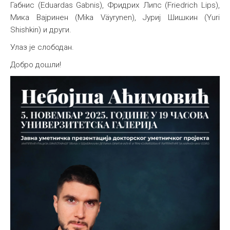
Габнис (Eduardas Gabnis), Фридрих Липс (Friedrich Lips),
Мика Вајринен (Mika Väyrynen), Јуриј Шишкин (Yuri
Shishkin) и други.
Улаз је слободан.
Добро дошли!