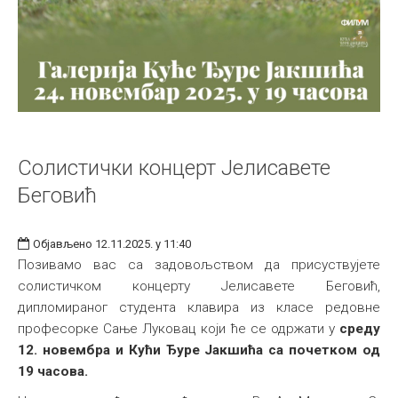
Солистички концерт Јелисавете
Беговић
Објављено 12.11.2025. у 11:40
Позивамо вас са задовољством да присуствујете
солистичком концерту Јелисавете Беговић,
дипломираног студента клавира из класе редовне
професорке Сање Луковац који ће се одржати у
среду
12. новембра и Кући Ђуре Јакшића са почетком од
19 часова.