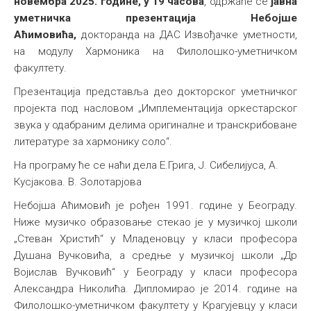
новембра 2025. године, у 19 часова
, одржаће се
јавна
уметничка презентација Небојше
Аћимовића,
докторанда на ДАС Извођачке уметности,
на модулу Хармоника на Филолошко-уметничком
факултету.
Презентација представља део докторског уметничког
пројекта под насловом „Имплементација оркестарског
звука у одабраним делима оригиналне и транскрибоване
литературе за хармонику соло“.
На програму ће се наћи дела Е.Грига, Ј. Сибелијуса, А.
Кусјакова. В. Золотарјова
Небојша Аћимовић је рођен 1991. године у Београду.
Ниже музичко образовање стекао је у музичкој школи
„Стеван Христић“ у Младеновцу у класи професора
Душана Вучковића, а средње у музичкој школи „Др
Војислав Вучковић“ у Београду у класи професора
Александра Николића. Дипломирао је 2014. године на
Филолошко-уметничком факултету у Крагујевцу у класи