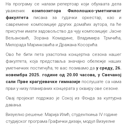
На програму се налази репертоар који обухвата дела
уважених
композитора Филолошко-уметничког
факултета
писана за гудачки оркестар, као и
савремене композиције других домаћих аутора, па ће
присутни имати задовољство да чују композиције: Јасне
Вељановић, Зорана Комадине, Владимира Трмчића,
Милорада Маринковића и Дражана Косорића.
Ово ће бити пета узастопна концертна сезона нашег
факултета, која представља значајно обележје наших
уметничких постигнућа, те вас позивамо да
у
среду, 26.
новембра 2025. године од 20.00 часова, у Свечаној
сали Прве крагујевачке гимназије
послушате са нама
први у низу планираних концерата у оквиру ове сезоне.
Овај пројекат подржао је Сокој из Фонда за културна
давања.
Визуелно решење: Марија Илић, студенткиња IV године
студијског програма Графички дизајн, модул Визуелне